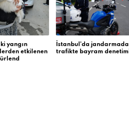
’da jandarmadan
Sahte avukatlar tutuk
bayram denetimi