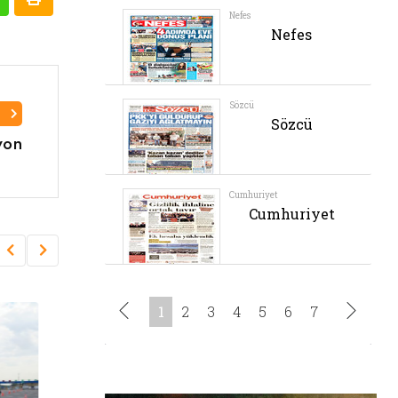
I
yon