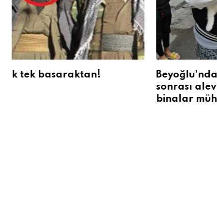
Beyoğlu'ndaki yangın
İstanbul
sonrası alevlerden etkilenen
trafikte 
binalar mühürlend