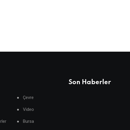
Son Haberler
Çevre
Video
rler
Bursa