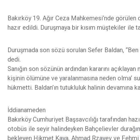
Bakırköy 19. Ağır Ceza Mahkemesi’nde görülen d
hazır edildi. Duruşmaya bir kısım müştekiler ile ta
Duruşmada son sözü sorulan Sefer Baldan, “Ben 30
dedi.
Sanığın son sözünün ardından kararını açıklayan m
kişinin ölümüne ve yaralanmasına neden olma’ su
hükmetti. Baldan’ın tutukluluk halinin devamına kar
İddianameden
Bakırköy Cumhuriyet Başsavcılığı tarafından hazı
otobüs ile seyir halindeyken Bahçelievler durağın
bekleyen Hikmet Kaya, Ahmad Rzayev ve Fehmi Aydı