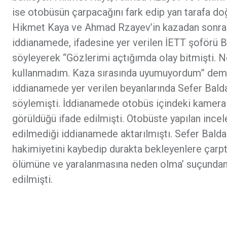
ise otobüsün çarpacağını fark edip yan tarafa do
Hikmet Kaya ve Ahmad Rzayev’in kazadan sonra kal
iddianamede, ifadesine yer verilen İETT şoförü Ba
söyleyerek “Gözlerimi açtığımda olay bitmişti. 
kullanmadım. Kaza sırasında uyumuyordum” demişt
iddianamede yer verilen beyanlarında Sefer Balda
söylemişti. İddianamede otobüs içindeki kamera 
görüldüğü ifade edilmişti. Otobüste yapılan incel
edilmediği iddianamede aktarılmıştı. Sefer Baldan
hakimiyetini kaybedip durakta bekleyenlere çarptı
ölümüne ve yaralanmasına neden olma’ suçundan 2
edilmişti.