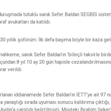
uruşmada tutuklu sanık Sefer Baldan SEGBİS sistem
raf avukatları da katıldı.
 yıllık şoförüm. İlk defa başıma böyle bir kaza gel
ahkeme, sanık Sefer Baldan’ın ‘bilinçli taksirle bird
çundan 8 yıl 10 ay 20 gün hapisle cezalandırılmasın
ar verildi.
rlanan iddianamede Sefer Baldan’ın İETT’ye ait 97 n
a yanaştığı sırada uyuması sonucu kaldırıma çıktığı,
n’a çarptığı belirtilmişti. Müşteki İbrahim Şekerl