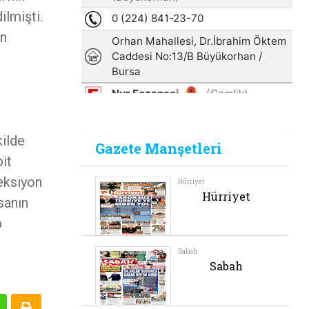
ilmişti.
an
kilde
it
reksiyon
sanın
p