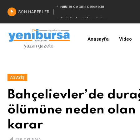
SON HABERLER
Şadi Özdemir'den çözüm
İşinizi geliştirin
Anasayfa
Video
yazan gazete
ASAYIŞ
Bahçelievler’de dura
ölümüne neden olan 
karar
760 OKUNMA