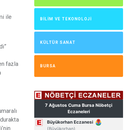
i ile
BILIM VE TEKONOLOJI
KÜLTÜR SANAT
di”
en fazla
BURSA
a
umaralı
 durakta
i’nin