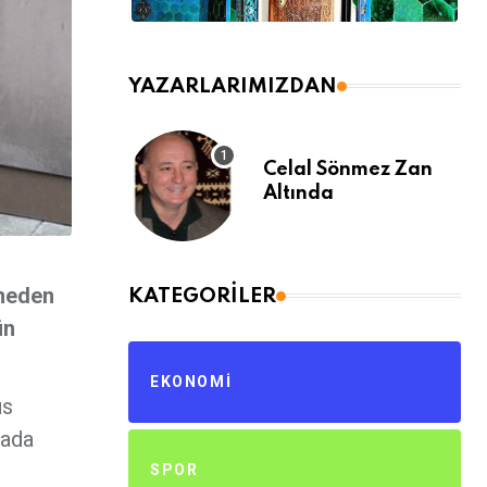
YAZARLARIMIZDAN
Celal Sönmez Zan
Altında
 neden
KATEGORILER
ün
EKONOMI
üs
vada
SPOR