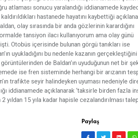
ğru atlaması sonucu yaralandığı iddianamede kayded
dırıldıkları hastanede hayatını kaybettiği açıklan
ldan, olay sırasında bir anda gözlerinin karardığını
Normalde tansiyon ilacı kullanıyorum ama olay günü
i. Otobüs içerisinde bulunan görgü tanıkları ise
n’ın uyukladığını bu nedenle kazanın gerçekleştiğini
görüntülerinden de Baldan’ın uyuduğunun net bir şe
emede ise fren sisteminde herhangi bir arızanın tesp
’ın trafikte seyir halindeyken uyuması nedeniyle di
ğı iddianamede açıklanarak ‘taksirle birden fazla in
 yıldan 15 yıla kadar hapisle cezalandırılması tale
Paylaş