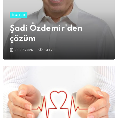
İLÇELER
Şadi Özdemir'den
çözüm
08.07.2026
1417