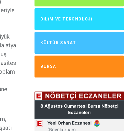
n
eriyle
BILIM VE TEKONOLOJI
üyük
KÜLTÜR SANAT
Malatya
muş
pasitesi
BURSA
toplam
üne
em,
şaatı