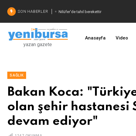
SON HABERLER
Nilüfer'de tahıl berekettir
Şadi Özdemir'den çözüm
İşinizi geliştirin
Anasayfa
Video
yazan gazete
SAĞLIK
Bakan Koca: "Türkiye
olan şehir hastanesi
devam ediyor"
1247 OKUNMA