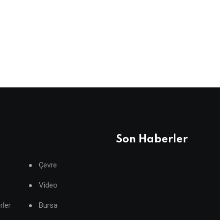
Son Haberler
Çevre
Video
rler
Bursa