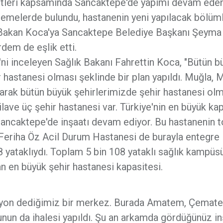
aretleri kapsamında Sancaktepe'de yapımı devam ede
lemelerde bulundu, hastanenin yeni yapılacak bölüml
eyen Bakan Koca'ya Sancaktepe Belediye Başkanı Şeyma
rdem de eşlik etti.
i inceleyen Sağlık Bakanı Fahrettin Koca, "Bütün b
 hastanesi olması şeklinde bir plan yapıldı. Muğla, 
larak bütün büyük şehirlerimizde şehir hastanesi ol
lave üç şehir hastanesi var. Türkiye'nin en büyük ka
Sancaktepe'de inşaatı devam ediyor. Bu hastanenin 
i Feriha Öz Acil Durum Hastanesi de burayla entegre
8 yataklıydı. Toplam 5 bin 108 yataklı sağlık kampüs
n en büyük şehir hastanesi kapasitesi.
itasyon dediğimiz bir merkez. Burada Amatem, Çemat
Bunun da ihalesi yapıldı. Şu an arkamda gördüğünüz in