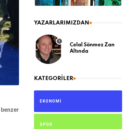
YAZARLARIMIZDAN
Celal Sönmez Zan
Altında
KATEGORILER
EKONOMI
 benzer
.
SPOR