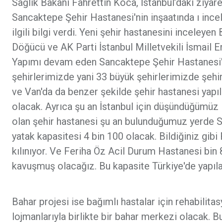
Sağlık Bakanı Fahrettin Koca, İstanbul’daki ziy
Sancaktepe Şehir Hastanesi'nin inşaatında ı ince
ilgili bilgi verdi. Yeni şehir hastanesini incel
Döğücü ve AK Parti İstanbul Milletvekili İsmail E
Yapımı devam eden Sancaktepe Şehir Hastanesi'n
şehirlerimizde yani 33 büyük şehirlerimizde şehir
ve Van'da da benzer şekilde şehir hastanesi yapı
olacak. Ayrıca şu an İstanbul için düşündüğümüz i
olan şehir hastanesi şu an bulunduğumuz yerde 
yatak kapasitesi 4 bin 100 olacak. Bildiğiniz gib
kılınıyor. Ve Feriha Öz Acil Durum Hastanesi bin 
kavuşmuş olacağız. Bu kapasite Türkiye'de yapıla
Bahar projesi ise bağımlı hastalar için rehabil
lojmanlarıyla birlikte bir bahar merkezi olacak. 