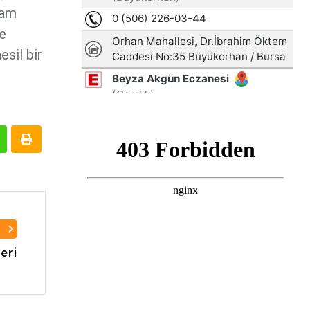
vam
le
sil bir
I
leri