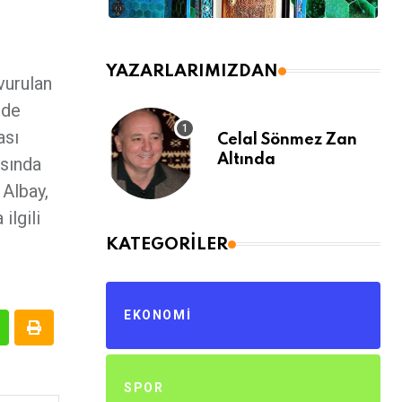
YAZARLARIMIZDAN
vurulan
ede
ası
Celal Sönmez Zan
Altında
asında
 Albay,
ilgili
KATEGORILER
EKONOMI
SPOR