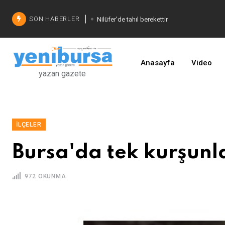
SON HABERLER
Nilüfer'de tahıl berekettir
Şadi Özdemir'den çözüm
İşinizi geliştirin
Anasayfa
Video
yazan gazete
İLÇELER
Bursa'da tek kurşunl
972 OKUNMA