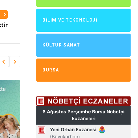
I
BILIM VE TEKONOLOJI
tir
KÜLTÜR SANAT
BURSA