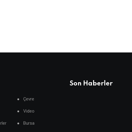
Son Haberler
Çevre
Video
rler
Bursa