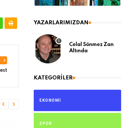
YAZARLARIMIZDAN
Celal Sönmez Zan
Altında
I
test
KATEGORILER
EKONOMI
SPOR