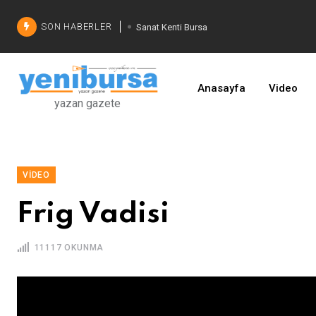
SON HABERLER
Sanat Kenti Bursa
Bursa'da alt yapı seferberliği
Nilüfer'de tahıl berekettir
Anasayfa
Video
yazan gazete
Şadi Özdemir'den çözüm
İşinizi geliştirin
VIDEO
Frig Vadisi
11117 OKUNMA