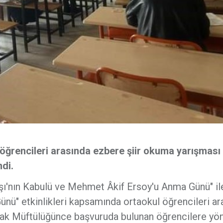
 öğrencileri arasında ezbere şiir okuma yarışması 
di.
arşı'nın Kabulü ve Mehmet Âkif Ersoy'u Anma Günü" il
nü" etkinlikleri kapsamında ortaokul öğrencileri ar
ak Müftülüğünce başvuruda bulunan öğrencilere yön