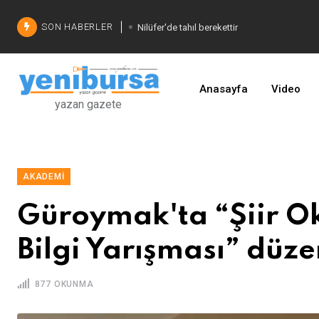
SON HABERLER
Nilüfer'de tahıl berekettir
Şadi Özdemir'den çözüm
İşinizi geliştirin
Anasayfa
Video
yazan gazete
AKADEMI
Güroymak'ta “Şiir O
Bilgi Yarışması” düze
877 OKUNMA