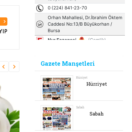
I
YIP