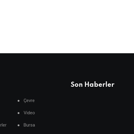
Son Haberler
Çevre
Video
rler
Bursa