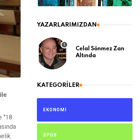
YAZARLARIMIZDAN
Celal Sönmez Zan
Altında
KATEGORILER
ile
EKONOMI
e "18
asında
elik
SPOR