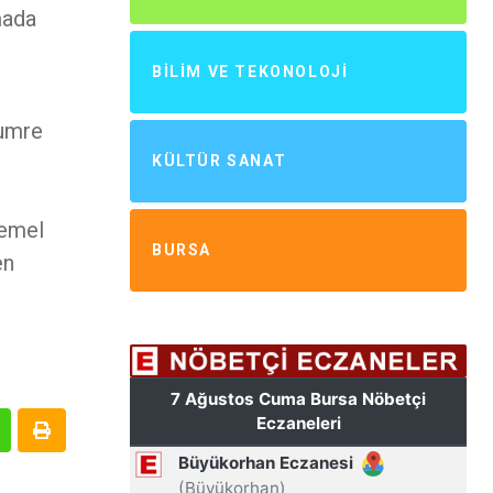
mada
BILIM VE TEKONOLOJI
 umre
KÜLTÜR SANAT
Temel
BURSA
en