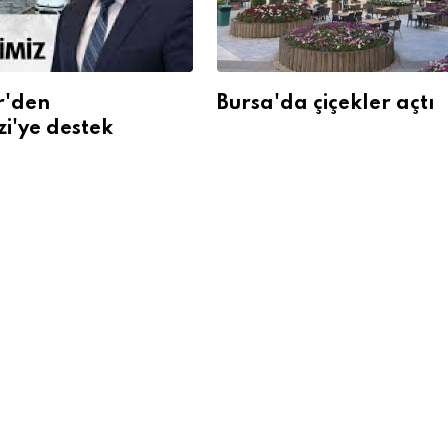
r'den
Bursa'da çiçekler açtı
'ye destek