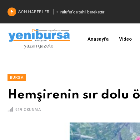
SON HABERLER
Nilüfer'de tahıl berekettir
Şadi Özdemir'den çözüm
İşinizi geliştirin
Anasayfa
Video
yazan gazete
BURSA
Hemşirenin sır dolu 
949 OKUNMA