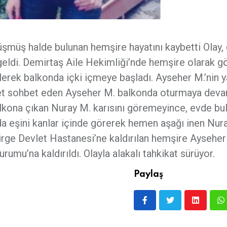
üşmüş halde bulunan hemşire hayatını kaybetti Olay,
eldi. Demirtaş Aile Hekimliği’nde hemşire olarak g
erek balkonda içki içmeye başladı. Ayseher M.’nin y
ddet sohbet eden Ayseher M. balkonda oturmaya dev
balkona çıkan Nuray M. karısını göremeyince, evde bu
da eşini kanlar içinde görerek hemen aşağı inen Nura
irge Devlet Hastanesi’ne kaldırılan hemşire Ayseher
umu’na kaldırıldı. Olayla alakalı tahkikat sürüyor.
Paylaş