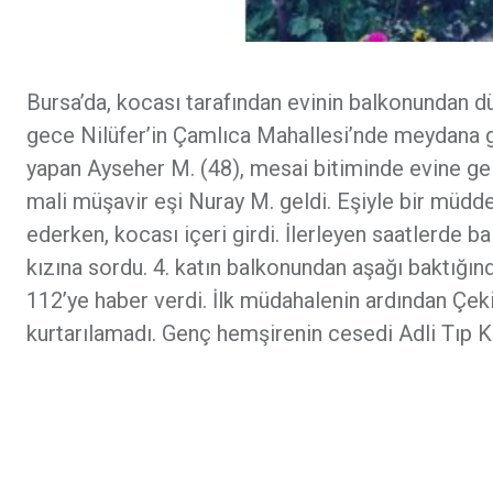
Bursa’da, kocası tarafından evinin balkonundan d
gece Nilüfer’in Çamlıca Mahallesi’nde meydana g
yapan Ayseher M. (48), mesai bitiminde evine gel
mali müşavir eşi Nuray M. geldi. Eşiyle bir mü
ederken, kocası içeri girdi. İlerleyen saatlerde 
kızına sordu. 4. katın balkonundan aşağı baktığın
112’ye haber verdi. İlk müdahalenin ardından Çek
kurtarılamadı. Genç hemşirenin cesedi Adli Tıp Kur