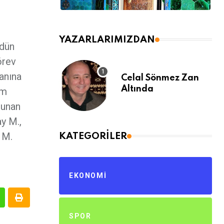
YAZARLARIMIZDAN
 dün
örev
anına
Celal Sönmez Zan
Altında
am
lunan
y M.,
 M.
KATEGORILER
EKONOMI
SPOR