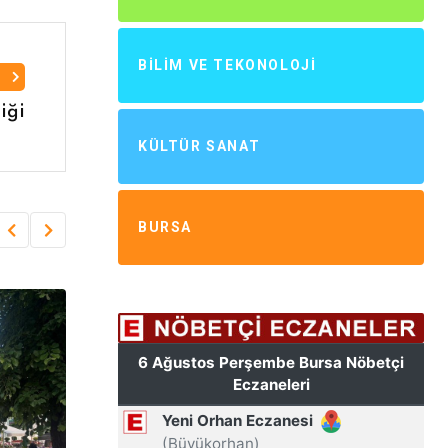
BILIM VE TEKONOLOJI
I
iği
KÜLTÜR SANAT
BURSA