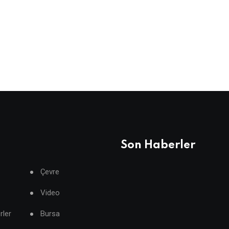
Son Haberler
Çevre
Video
rler
Bursa