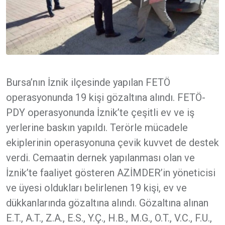
Bursa’nın İznik ilçesinde yapılan FETÖ
operasyonunda 19 kişi gözaltına alındı. FETÖ-
PDY operasyonunda İznik’te çeşitli ev ve iş
yerlerine baskın yapıldı. Terörle mücadele
ekiplerinin operasyonuna çevik kuvvet de destek
verdi. Cemaatin dernek yapılanması olan ve
İznik’te faaliyet gösteren AZİMDER’in yöneticisi
ve üyesi oldukları belirlenen 19 kişi, ev ve
dükkanlarında gözaltına alındı. Gözaltına alınan
E.T., A.T., Z.A., E.S., Y.Ç., H.B., M.G., O.T., V.C., F.U.,