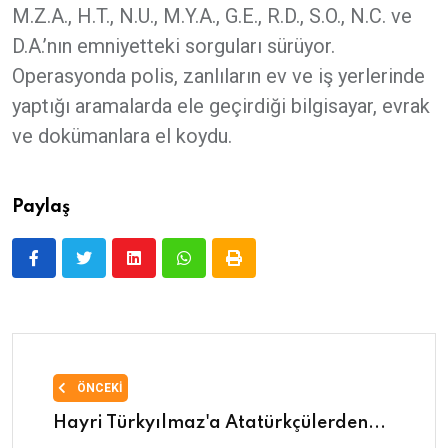
M.Z.A., H.T., N.U., M.Y.A., G.E., R.D., S.O., N.C. ve
D.A.’nın emniyetteki sorguları sürüyor.
Operasyonda polis, zanlıların ev ve iş yerlerinde
yaptığı aramalarda ele geçirdiği bilgisayar, evrak
ve dokümanlara el koydu.
Paylaş
ÖNCEKI
Hayri Türkyılmaz'a Atatürkçülerden...