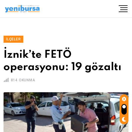
İLÇELER
İznik’te FETÖ
operasyonu: 19 gözaltı
814 OKUNMA