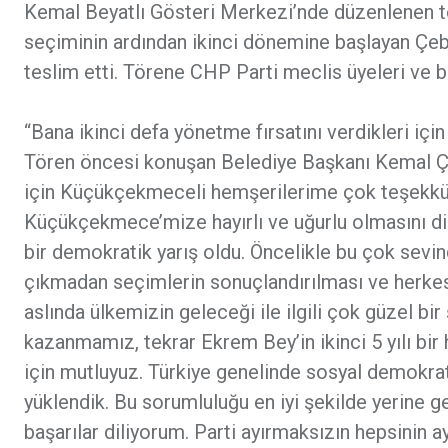
Kemal Beyatlı Gösteri Merkezi’nde düzenlenen t
seçiminin ardından ikinci dönemine başlayan Çebi,
teslim etti. Törene CHP Parti meclis üyeleri ve b
“Bana ikinci defa yönetme fırsatını verdikleri 
Tören öncesi konuşan Belediye Başkanı Kemal Çebi
için Küçükçekmeceli hemşerilerime çok teşekkür
Küçükçekmece’mize hayırlı ve uğurlu olmasını dil
bir demokratik yarış oldu. Öncelikle bu çok sevind
çıkmadan seçimlerin sonuçlandırılması ve herkes
aslında ülkemizin geleceği ile ilgili çok güzel bir
kazanmamız, tekrar Ekrem Bey’in ikinci 5 yılı bir
için mutluyuz. Türkiye genelinde sosyal demokrat
yüklendik. Bu sorumluluğu en iyi şekilde yerine 
başarılar diliyorum. Parti ayırmaksızın hepsinin