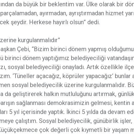
ğından da büyük bir beklentim var. Ülke olarak bir d
 parçalamadan, ayırmadan, ayrıştırmadan hizmet yarı
ek şeydir. Herkese hayırlı olsun” dedi.
üzerine kurgulanmalıdır”
Başkan Çebi, “Bizim birinci dönem yapmış olduğum
ü birinci dönem yaptığımız belediyeciliği vatandaşı
 sosyal belediyeciliği onayladı. Artık özellikle ilçe
ım. ‘Tüneller açacağız, köprüler yapacağız’ bunlar a
mamen sosyal belediyecilik üzerine kurgulanmalıdır. B
ha da geliştirerek halkın mutluluğunu artırmak, günlü
 barışın sağlanması demokrasimizin gelmesi, kentin a
rı 5 yıl içerisinde yaptık. İkinci 5 yılda da devam e
ye çalıştım. Sosyal belediyecilik, günübirlik işler, 
 Küçükçekmece çok değerli çok kıymetli bir yaşam 