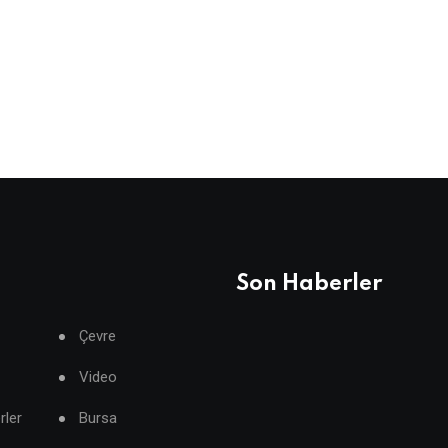
Son Haberler
Çevre
Video
rler
Bursa