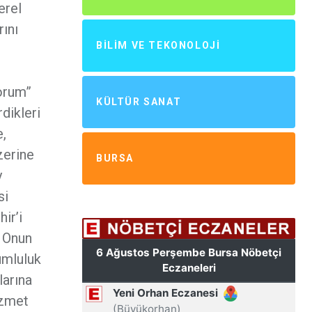
erel
rını
BILIM VE TEKONOLOJI
yorum”
KÜLTÜR SANAT
dikleri
,
zerine
BURSA
y
si
ir’i
. Onun
umluluk
larına
izmet