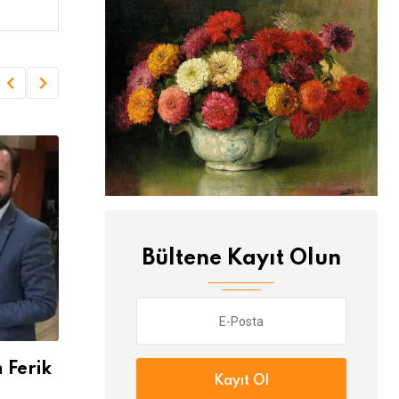
Bültene Kayıt Olun
 Ferik
Büyükerşen de "cılk" çıktı!
Ort
Kayıt Ol