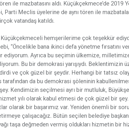
ören ile mazbatasını aldı. Küçükçekmece’de 2019 Y
 Parti Meclis üyelerine de aynı tören ile mazbatala
irçok vatandaş katıldı.
için Küçükçekmeceli hemşerilerime çok teşekkür edi
, “Öncelikle bana ikinci defa yönetme fırsatını ver
 ediyorum. Ayrıca bu seçimin ülkemize, milletimize
iyorum. Bu bir demokrasi yarışıydı. Beklentimizin ü
irdi ve çok güzel bir şeydir. Herhangi bir tatsız ola
 tarafından da bu demokrasi şöleninin kabullenilme
 şey. Kendimizin seçilmesi ayrı bir mutluluk, Büyükşeh
 hizmet yılı olarak kabul etmesi de çok güzel bir şey
lar olarak bir başarımız var. Yeniden önemli bir sor
getirmeye çalışacağız. Bütün seçilen belediye başkan
 ayağı taşa değmeden vermiş oldukları hizmetin bir h