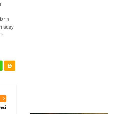
e
ların
en aday
ye
I
esi