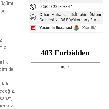
önüşümü
şı
uz
mız
rtık
izim de
k
daleti
deceğiz.
sanat,
merkezi.