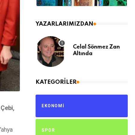
YAZARLARIMIZDAN
Celal Sönmez Zan
Altında
KATEGORILER
EKONOMI
 Çebi,
Yahya
SPOR