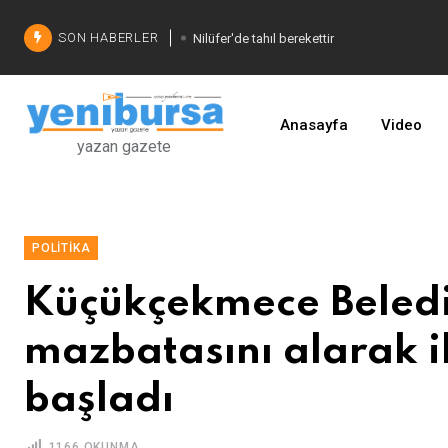
SON HABERLER
Nilüfer'de tahıl berekettir
Şadi Özdemir'den çözüm
İşinizi geliştirin
Anasayfa
Video
yazan gazete
POLITIKA
Küçükçekmece Beledi
mazbatasını alarak i
başladı
1166 OKUNMA