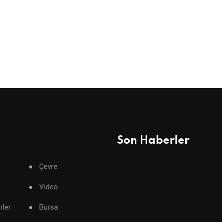
Son Haberler
Çevre
Video
rler
Bursa