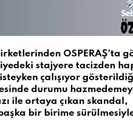
şirketlerinden OSPERAŞ’ta g
iyedeki stajyere tacizden ha
isteyken çalışıyor gösterildiğ
ünyesinde durumu hazmedeme
razı ile ortaya çıkan skandal,
aşka bir birime sürülmesiyl