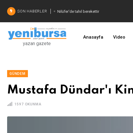
SON HABERLER
Nilüfer'de tahıl berekettir
Şadi Özdemir'den çözüm
İşinizi geliştirin
Anasayfa
Video
yazan gazete
GÜNDEM
Mustafa Dündar'ı Kim
1597 OKUNMA