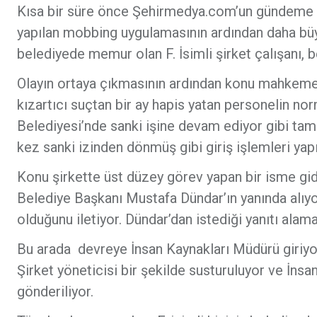
Kısa bir süre önce Şehirmedya.com’un gündeme t
yapılan mobbing uygulamasının ardından daha büyü
belediyede memur olan F. İsimli şirket çalışanı, 
Olayın ortaya çıkmasının ardından konu mahkemeye 
kızartıcı suçtan bir ay hapis yatan personelin n
Belediyesi’nde sanki işine devam ediyor gibi tam p
kez sanki izinden dönmüş gibi giriş işlemleri yapı
Konu şirkette üst düzey görev yapan bir isme gi
Belediye Başkanı Mustafa Dündar’ın yanında alıyo
olduğunu iletiyor. Dündar’dan istediği yanıtı alama
Bu arada devreye İnsan Kaynakları Müdürü giriyo
Şirket yöneticisi bir şekilde susturuluyor ve İns
gönderiliyor.