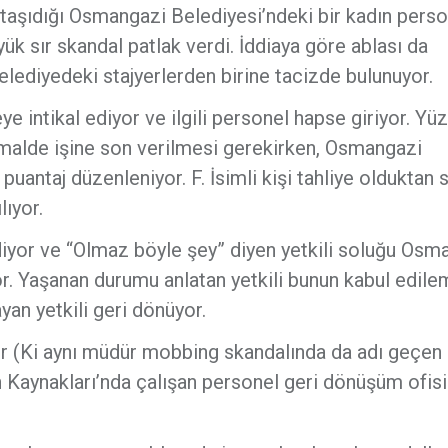
aşıdığı Osmangazi Belediyesi’ndeki bir kadın pers
k sır skandal patlak verdi. İddiaya göre ablası da
belediyedeki stajyerlerden birine tacizde bulunuyor.
intikal ediyor ve ilgili personel hapse giriyor. Yüz
ormalde işine son verilmesi gerekirken, Osmangazi
uantaj düzenleniyor. F. İsimli kişi tahliye olduktan 
lıyor.
diyor ve “Olmaz böyle şey” diyen yetkili soluğu Osm
r. Yaşanan durumu anlatan yetkili bunun kabul edil
yan yetkili geri dönüyor.
r (Ki aynı müdür mobbing skandalında da adı geçen k
an Kaynakları’nda çalışan personel geri dönüşüm ofis