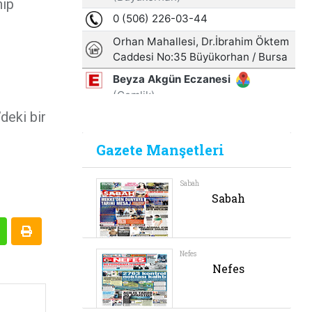
nıp
deki bir