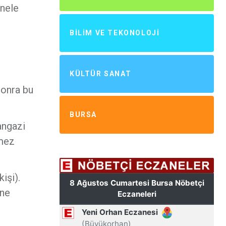
onele
BILIM VE TEKONOLOJI
KÜLTÜR SANAT
sonra bu
BURSA
angazi
emez
işi).
ine