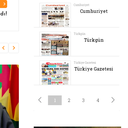
I
dı!