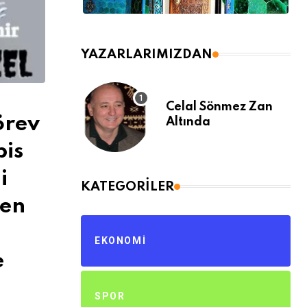
YAZARLARIMIZDAN
Celal Sönmez Zan
örev
Altında
pis
i
KATEGORILER
yen
EKONOMI
e
SPOR