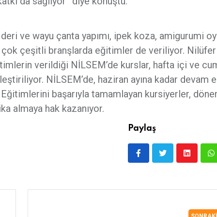
 katkı da sağlıyor” diye konuştu.
e deri ve wayu çanta yapımı, ipek koza, amigurumi o
 çok çeşitli branşlarda eğitimler de veriliyor. Nilüfe
ğitimlerin verildiği NİLSEM’de kurslar, hafta içi ve cu
kleştiriliyor. NİLSEM’de, haziran ayına kadar devam
. Eğitimlerini başarıyla tamamlayan kursiyerler, dön
ika almaya hak kazanıyor.
Paylaş
SONRAK