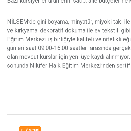
Bazı kursiyerler ürünlerini satıp, aile bütçelerine
NİLSEM’de çini boyama, minyatür, miyoki takı il
ve kırkyama, dekoratif dokuma ile ev tekstili gibi
Eğitim Merkezi iş birliğiyle kaliteli ve nitelikli e
günleri saat 09.00-16.00 saatleri arasında gerçe
olan mevcut kurslar için yeni üye kaydı alınmıyor
sonunda Nilüfer Halk Eğitim Merkezi’nden sertif
ÖNCEKI