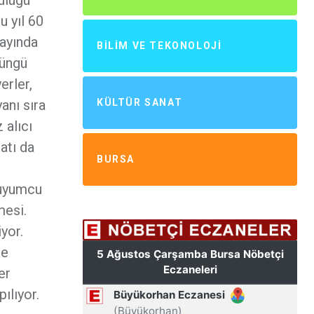
u yıl 60
 ayında
BILIM VE TEKONOLOJI
süngü
erler,
anı sıra
KÜLTÜR SANAT
 alıcı
atı da
BURSA
kuyumcu
mesi.
iyor.
le
er
ılıyor.