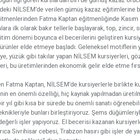
ndeki NİLSEM’de verilen gümüş kazaz eğitimlerine b
 eğitmenlerinden Fatma Kaptan eğitmenliğinde Kasım
ra ilk olarak bakır tellerle başlayarak, top, zincir, 
ğitim dönemi boyunca el becerilerini geliştiren kursiy
rünler elde etmeye başladı. Geleneksel motiflerin y
ye, yüzük gibi takılar yapan NİLSEM kursiyerleri, göz
leri, bu üretimlerinden ekonomik gelir elde etme fırs
en Fatma Kaptan, NİLSEM’de kursiyerlerle birlikte 
iyenin en önemli özelliği, hiç kaynak yapılmadan üretil
ir yıl gibi kısa bir sürede bu önemli sanatı öğrenebil
eknikleriyle bunları birleştiriyoruz. Şems düğümleriy
eğerli işler yapıyoruz. El becerisi kazanan kursiyerl
ıca Sivrihisar cebesi, Trabzon hasırı gibi işler de yap