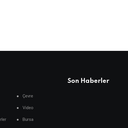
Son Haberler
Çevre
Video
rler
Bursa