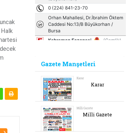
yuncak
r Halk
martesi
 edecek
em
I