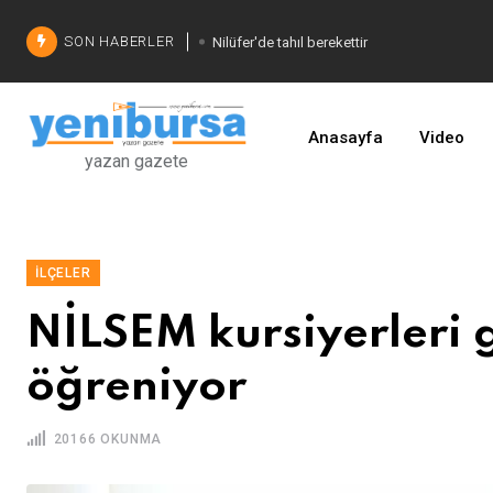
SON HABERLER
Nilüfer'de tahıl berekettir
Şadi Özdemir'den çözüm
İşinizi geliştirin
Anasayfa
Video
yazan gazete
İLÇELER
NİLSEM kursiyerleri 
öğreniyor
20166 OKUNMA