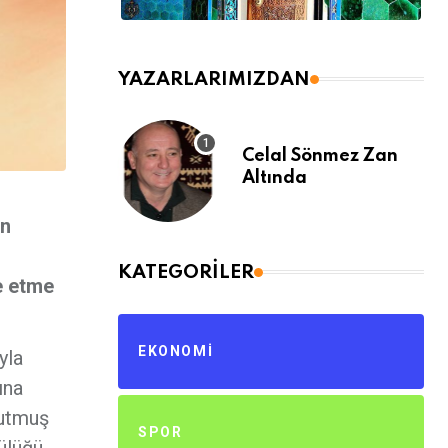
YAZARLARIMIZDAN
Celal Sönmez Zan
Altında
an
KATEGORILER
de etme
EKONOMI
yla
ına
tutmuş
SPOR
ülüğü