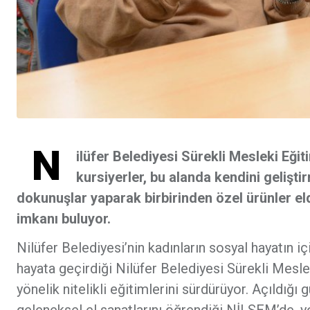
N
ilüfer Belediyesi Sürekli Mesleki Eğ
kursiyerler, bu alanda kendini gelişt
dokunuşlar yaparak birbirinden özel ürünler eld
imkanı buluyor.
Nilüfer Belediyesi’nin kadınların sosyal hayatın 
hayata geçirdiği Nilüfer Belediyesi Sürekli Mesl
yönelik nitelikli eğitimlerini sürdürüyor. Açıldığ
geleneksel el sanatlarını öğrendiği NİLSEM’de, y