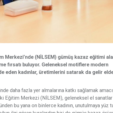
itim Merkezi’nde (NİLSEM) gümüş kazaz eğitimi al
irme fırsatı buluyor. Geleneksel motiflere modern
e eden kadınlar, üretimlerini satarak da gelir el
içinde daha fazla yer almalarına katkı sağlamak amacı
eki Eğitim Merkezi (NİLSEM), geleneksel el sanatlar
ı günden bu yana on binlerce kadının, unutulmaya yüz 
oğun ilgi gören kurslardan biri de gümüş kazaz örüc