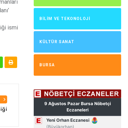
amanları
anı’
BILIM VE TEKONOLOJI
iği ismi
KÜLTÜR SANAT
BURSA
I
iği