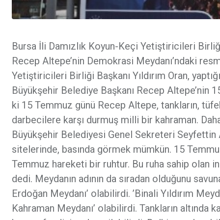
Bursa İli Damızlık Koyun-Keçi Yetiştiricileri Birl
Recep Altepe’nin Demokrasi Meydanı’ndaki resmini
Yetiştiricileri Birliği Başkanı Yıldırım Oran, yap
Büyükşehir Belediye Başkanı Recep Altepe’nin 15
ki 15 Temmuz günü Recep Altepe, tankların, tüfe
darbecilere karşı durmuş milli bir kahraman. Dah
Büyükşehir Belediyesi Genel Sekreteri Seyfettin A
sitelerinde, basında görmek mümkün. 15 Temmuz bu 
Temmuz hareketi bir ruhtur. Bu ruha sahip olan in
dedi. Meydanın adının da sıradan olduğunu savuna
Erdoğan Meydanı’ olabilirdi. ’Binali Yıldırım Mey
Kahraman Meydanı’ olabilirdi. Tankların altında kal