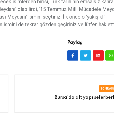
ilecek isimlerden birisi, Türk tarihinin emsalsiz kahr
Meydanı’ olabilirdi, ‘15 Temmuz Milli Mücadele Meyd
i Meydanı’ ismini seçtiniz. İlk önce o ’yakışıklı’
n ismini de tekrar gözden geçiriniz ve lütfen hak ett
Paylaş
SONRAK
Bursa'da alt yapı seferberl