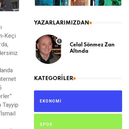
YAZARLARIMIZDAN
ı
un-Keçi
rda,
Celal Sönmez Zan
Altında
ersiniz
danda
nternet
KATEGORILER
5
rler”
EKONOMI
p Tayyip
‘İsmail
SPOR