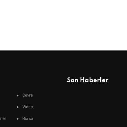
Son Haberler
Çevre
Video
rler
Bursa