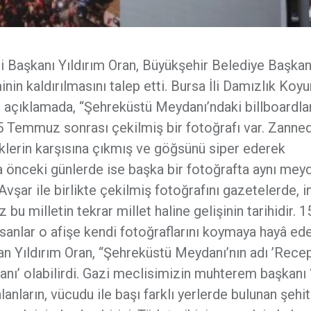
iği Başkanı Yıldırım Oran, Büyükşehir Belediye Başkan
n kaldırılmasını talep etti. Bursa İli Damızlık Koy
tığı açıklamada, “Şehreküstü Meydanı’ndaki billboardla
 Temmuz sonrası çekilmiş bir fotoğrafı var. Zanned
klerin karşısına çıkmış ve göğsünü siper ederek
a önceki günlerde ise başka bir fotoğrafta aynı mey
vşar ile birlikte çekilmiş fotoğrafını gazetelerde, i
milletin tekrar millet haline gelişinin tarihidir. 1
sanlar o afişe kendi fotoğraflarını koymaya hayâ ede
n Yıldırım Oran, “Şehreküstü Meydanı’nın adı ’Rece
danı’ olabilirdi. Gazi meclisimizin muhterem başkanı 
anların, vücudu ile başı farklı yerlerde bulunan şehit