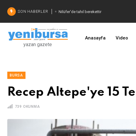
SON HABERLER
Nilüfer'de tahıl berekettir
Şadi Özdemir'den çözüm
İşinizi geliştirin
Anasayfa
Video
yazan gazete
BURSA
Recep Altepe'ye 15 T
739 OKUNMA