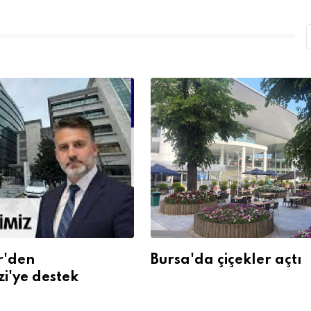
r'den
Bursa'da çiçekler açtı
'ye destek