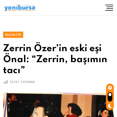
MAGAZIN
Zerrin Özer’in eski eşi
Önal: “Zerrin, başımın
tacı”
25551 OKUNMA