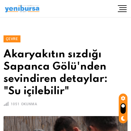
ÇEVRE
Akaryakıtın sızdığı
Sapanca Gölü'nden
sevindiren detaylar:
"Su içilebilir"
1051 OKUNMA