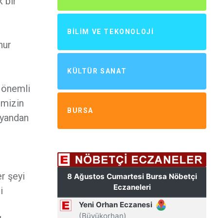
k bir
BILIM VE TEKONOLOJI
nur
KÜLTÜR SANAT
n önemli
imizin
BURSA
 yandan
r şeyi
i