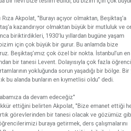
 bir nevi bize teslim edildi, bu bizim için çok büyü
 Rıza Akpolat, "Burayı açıyor olmaktan, Beşiktaş’a
taş’a kazandırıyor olmaktan büyük bir mutluluk ve o
a biriktirdikleri, 1930’lu yıllardan bugüne yaşam
 bizim için çok büyük bir gurur. Bu anlamda bize
uz. Beşiktaş’ımız çok özel bir nokta. İstanbul’un e
ndan bir tanesi Levent. Dolayısıyla çok fazla öğrenc
tamlarının yokluğunda sorun yaşadığı bir bölge. Bir
k bu alanda bunların en kıymetlisi oldu’’ dedi.
li çabamıza da devam edeceğiz"
kür ettiğini belirten Akpolat, "Bize emanet ettiği he
rtık görevlerinden bir tanesi olacak ve gözümüz gib
öğrencilerimizi buraya getirmek, ders çalışmalarını