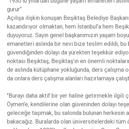
"1930’lu yıllardan bugüne yaşam emanetleri aslında
gurur’’
Açılışa ilişkin konuşan Beşiktaş Belediye Başkanı
kazandırıyor olmaktan, hem İstanbul’a hem Beşik
duyuyoruz. Sayın genel başkanımızın yaşam boyunc
emanetleri aslında bir nevi bize teslim edildi, bu
güvendiğinden dolayı da yürekten teşekkür ediyor
noktası Beşiktaş, Beşiktaş’ın en önemli noktaları
de aslında kütüphane yokluğunda, ders çalışma or
da onlara ders çalışma alanları hazırlamaya çalıştı
"Burayı daha aktif bir yer haline getirmekle ilgi
Öymen’e, kendilerine olan güveninden dolayı teşek
geleceğe taşımak, bu salonda bulunan herkesin a
bakacağız. Buralarda olan üniversitelerdeki tüm 