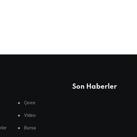
Son Haberler
Çevre
Video
rler
Bursa