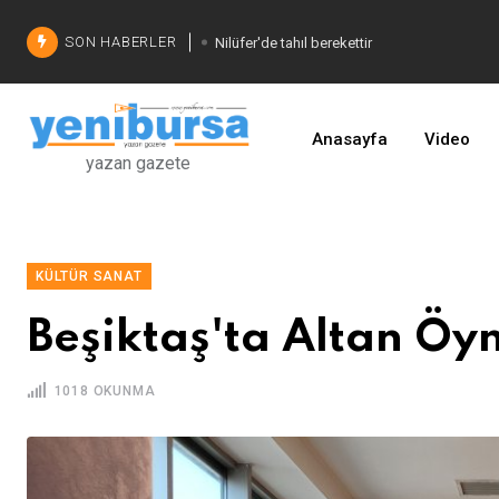
SON HABERLER
Nilüfer'de tahıl berekettir
Şadi Özdemir'den çözüm
İşinizi geliştirin
Anasayfa
Video
yazan gazete
KÜLTÜR SANAT
Beşiktaş'ta Altan Öy
1018 OKUNMA