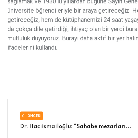
sağlamak ve 1930’lu yıllardan bugüne Sayın Genel 
üniversite öğrencileriyle bir araya getireceğiz. 
getireceğiz, hem de kütüphanemizi 24 saat yaşaya
da çokça dile getirdiği, ihtiyaç olan bir yerdi bu
mutluluk duyuyoruz. Burayı daha aktif bir yer hal
ifadelerini kullandı.
ÖNCEKI
Dr. Hacıismailoğlu: “Sahabe mezarları...