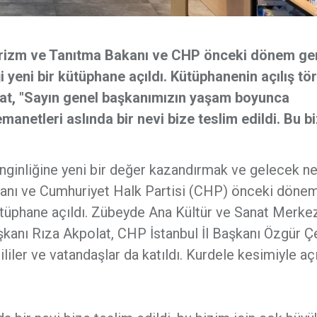
Turizm ve Tanıtma Bakanı ve CHP önceki dönem ge
i yeni bir kütüphane açıldı. Kütüphanenin açılış tö
at, "Sayın genel başkanımızın yaşam boyunca
emanetleri aslında bir nevi bize teslim edildi. Bu b
enginliğine yeni bir değer kazandırmak ve gelecek ne
kanı ve Cumhuriyet Halk Partisi (CHP) önceki döne
 kütüphane açıldı. Zübeyde Ana Kültür ve Sanat Merke
kanı Rıza Akpolat, CHP İstanbul İl Başkanı Özgür Çe
iler ve vatandaşlar da katıldı. Kurdele kesimiyle aç