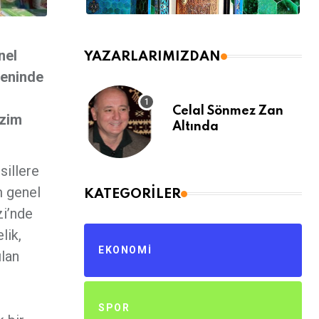
nel
YAZARLARIMIZDAN
reninde
Celal Sönmez Zan
izim
Altında
sillere
m genel
KATEGORILER
zi’nde
lik,
EKONOMI
ılan
SPOR