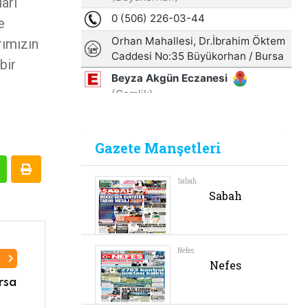
arı
e
rımızın
bir
I
rsa