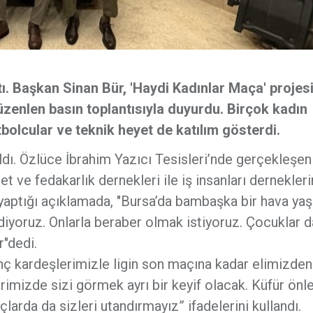
ttı. Başkan Sinan Bür, 'Haydi Kadınlar Maça' projesi
üzenlen basın toplantısıyla duyurdu. Birçok kadın
bolcular ve teknik heyet de katılım gösterdi.
ldı. Özlüce İbrahim Yazıcı Tesisleri’nde gerçekleşen
et ve fedakarlık dernekleri ile iş insanları dernekler
 yaptığı açıklamada, "Bursa’da bambaşka bir hava y
diyoruz. Onlarla beraber olmak istiyoruz. Çocuklar d
r"dedi.
nç kardeşlerimizle ligin son maçına kadar elimizden
erimizde sizi görmek ayrı bir keyif olacak. Küfür ön
arda da sizleri utandırmayız” ifadelerini kullandı.