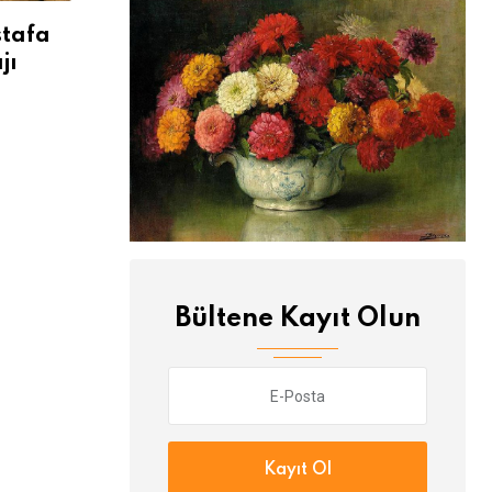
stafa
Bursasporlu futbolcular pes
Bur
jı
etmiyor
yol
Bültene Kayıt Olun
Kayıt Ol