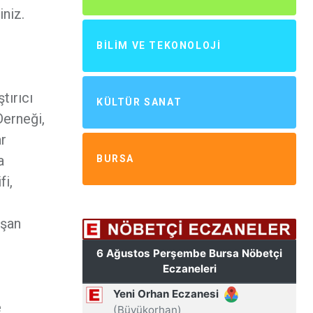
iniz.
BILIM VE TEKONOLOJI
tırıcı
KÜLTÜR SANAT
Derneği,
ar
a
BURSA
fi,
ışan
e