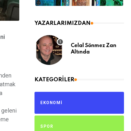
YAZARLARIMIZDAN
ni
Celal Sönmez Zan
Altında
inden
KATEGORILER
aşatmak
a
EKONOMI
 geleni
leme
SPOR