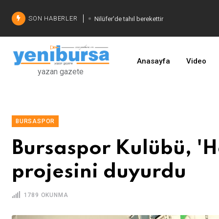
SON HABERLER
Nilüfer'de tahıl berekettir
Şadi Özdemir'den çözüm
İşinizi geliştirin
Anasayfa
Video
yazan gazete
BURSASPOR
Bursaspor Kulübü, '
projesini duyurdu
1789 OKUNMA