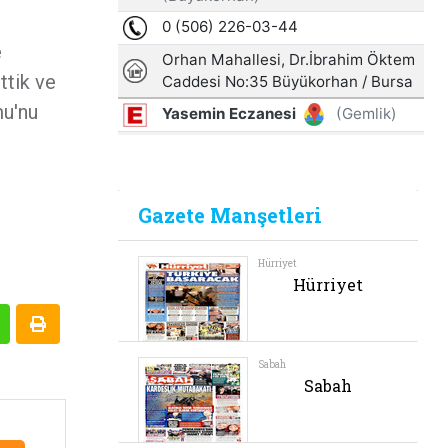
e
ttik ve
mu'nu