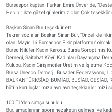
Bursaspor kaptanı Furkan Emre Ünver de, “Desteğini
Hep birlikte güzel günlerimiz olur. Çok teşekkür
Başkan Sinan Bür teşekkür etti
Tekrar söz alan Başkan Sinan Bür, "Öncelikle fiki
olan 'Mayıs 16 Bursaspor Fikir platformu' olmak 
Bursa Nilüfer Kadın Karosu, Bursa Soroptimis Kulü
Derneği, Saitabat Köyü Kadınları Dayanışma Der
Kulübü, Kadın Girişimciler Üretim ve İşletme Koop
Bursa Unesco Derneği, Busader Federasyonu, Li
BALKANTÜRKSİAD, BUMİAD, BUSİAD, GESİAD, RUM
bütün kuruluşlarımıza ayrı ayrı teşekkürlerimizi s
100 TL’den satışa sunuldu
Bür, amaçlarının spora nezaketin gelmesi ve kadı