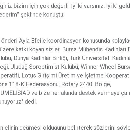
z bizim için çok değerli. İyi ki varsınız. İyi ki geld
 ederim” şeklinde konuştu.
r önderi Ayla Efeile koordinasyon konusunda kolaylaş
üzere katkı koyan sizler, Bursa Mühendis Kadınları 
bü, Dünya Kadınlar Birliği, Türk Üniversiteli Kadınl
neği, Uludağ Soroptimist Kulübü, Winner Wheel Burs
eratifi, Lotus Girişimi Üretim ve İşletme Kooperati
ons 118-K Federasyonu, Rotary 2440. Bölge,
ELİSİAD ve bize her alanda destek vermeye çal
unuyoruz" dedi.
n elinin değmesi olduğunu belirterek sözlerini şöyl