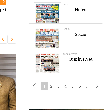
I
isi