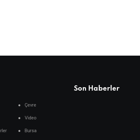
Son Haberler
Çevre
Video
rler
Bursa