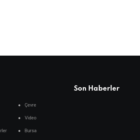
Son Haberler
Çevre
Video
rler
Bursa