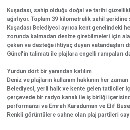
Kuşadası, sahip olduğu doğal ve tarihi güzellikl
ağırlıyor. Toplam 39 kilometrelik sahil şeridine 
Kuşadası Belediyesi ayrıca kent genelindeki h
zorunda kalmadan denize girebilmeleri için alanl
çeken ve desteğe ihtiyaç duyan vatandaşları 
Günel’in talimatı ile plajlara engelli rampaları da
Yurdun dört bir yanından katılım
Deniz ve plajların kullanım hakkının her zama
Belediyesi, yerli halk ve kente gelen tatilciler i
çerçevede bir radyo kanalı ile iş birliği içerisin
performansı ve Emrah Karaduman ve Elif Buse Do
Renkli görüntülere sahne olan plaj partileri saye