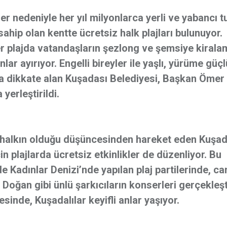
er nedeniyle her yıl milyonlarca yerli ve yabancı tu
sahip olan kentte ücretsiz halk plajları bulunuyor.
er plajda vatandaşların şezlong ve şemsiye kiral
ar ayırıyor. Engelli bireyler ile yaşlı, yürüme güç
da dikkate alan Kuşadası Belediyesi, Başkan Ömer
 yerleştirildi.
n halkın olduğu düşüncesinden hareket eden Kuşad
çin plajlarda ücretsiz etkinlikler de düzenliyor. Bu
de Kadınlar Denizi’nde yapılan plaj partilerinde, can
ğan gibi ünlü şarkıcıların konserleri gerçekleştir
sinde, Kuşadalılar keyifli anlar yaşıyor.