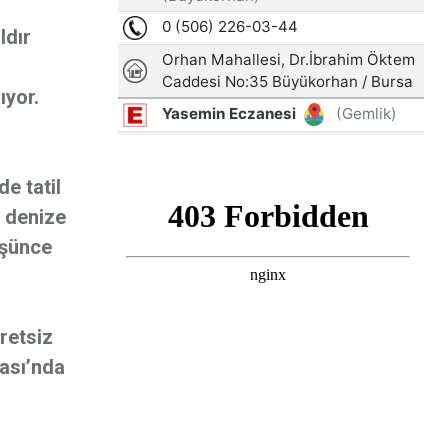
ldır
ıyor.
e tatil
a denize
üşünce
retsiz
dası’nda