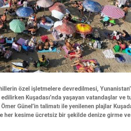
hillerin özel işletmelere devredilmesi, Yunanistan
to edilirken Kuşadası’nda yaşayan vatandaşlar ve tu
n Ömer Günel’in talimatı ile yenilenen plajlar Kuşad
 de her kesime ücretsiz bir şekilde denize girme ve 