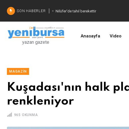
SON HABERLER
Nilüfer'de tahıl berekettir
Şadi Özdemir'den çözüm
İşinizi geliştirin
Anasayfa
Video
yazan gazete
MAGAZIN
Kuşadası'nın halk pla
renkleniyor
965 OKUNMA