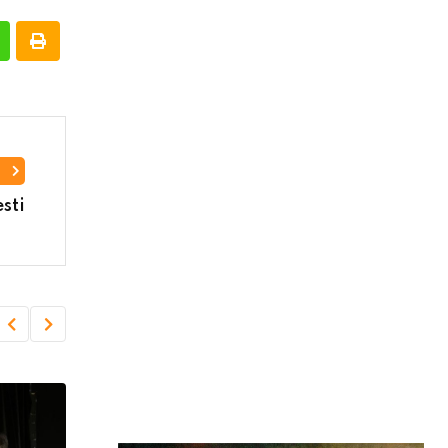
I
sti