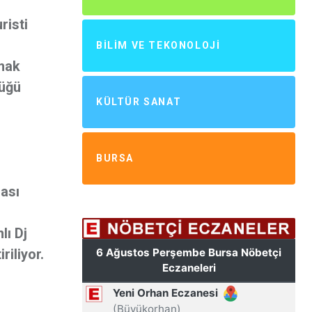
risti
BILIM VE TEKONOLOJI
amak
lüğü
KÜLTÜR SANAT
BURSA
ası
lı Dj
iliyor.