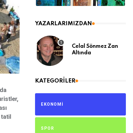
YAZARLARIMIZDAN
Celal Sönmez Zan
Altında
KATEGORILER
’da
ristler,
EKONOMI
ası
tatil
SPOR