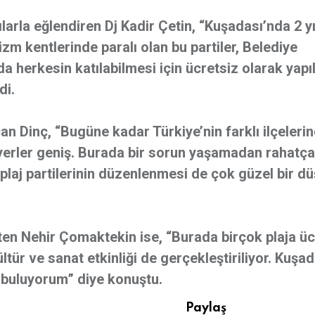
kılarla eğlendiren Dj Kadir Çetin, “Kuşadası’nda 2 yı
rizm kentlerinde paralı olan bu partiler, Belediye
erkesin katılabilmesi için ücretsiz olarak yapıl
di.
an Dinç, “Bugüne kadar Türkiye’nin farklı ilçelerind
 yerler geniş. Burada bir sorun yaşamadan rahatç
k plaj partilerinin düzenlenmesi de çok güzel bir d
ten Nehir Çomaktekin ise, “Burada birçok plaja üc
ültür ve sanat etkinliği de gerçekleştiriliyor. Kuşa
ı buluyorum” diye konuştu.
Paylaş