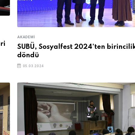
AKADEMI
ri
SUBÜ, Sosyalfest 2024’ten birincili
döndü
05.03.2024