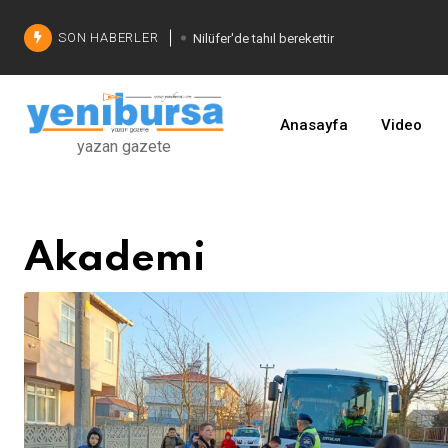
SON HABERLER
Nilüfer'de tahıl berekettir
Şadi Özdemir'den çözüm
İşinizi geliştirin
Anasayfa
Video
yazan gazete
Akademi