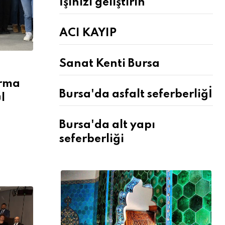
İşinizi geliştirin
ACI KAYIP
Sanat Kenti Bursa
ırma
Bursa'da asfalt seferberliğİ
l
Bursa'da alt yapı
seferberliği