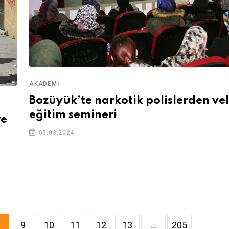
AKADEMI
Bozüyük’te narkotik polislerden vel
eğitim semineri
re
05.03.2024
9
10
11
12
13
...
205