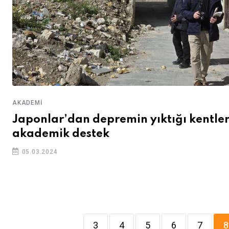
AKADEMI
Japonlar’dan depremin yıktığı kentle
akademik destek
05.03.2024
3
4
5
6
7
8