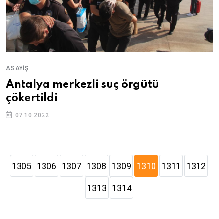
ASAYIŞ
Antalya merkezli suç örgütü
çökertildi
07.10.2022
1305
1306
1307
1308
1309
1310
1311
1312
1313
1314