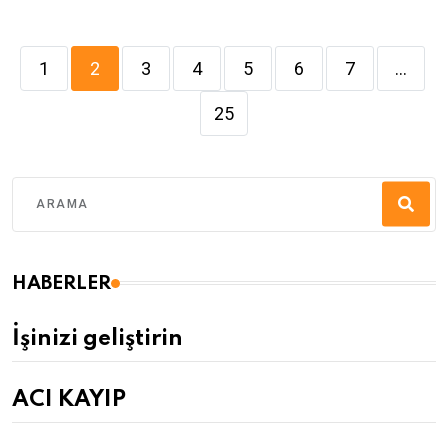
1
2
3
4
5
6
7
...
25
HABERLER
İşinizi geliştirin
ACI KAYIP