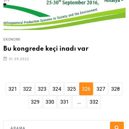
EKONOMI
Bu kongrede keçi inadı var
01.09.2022
321
322
323
324
325
326
327
328
329
330
331
...
332