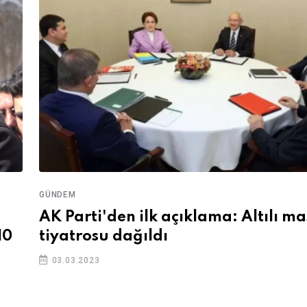
GÜNDEM
AK Parti'den ilk açıklama: Altılı m
10
tiyatrosu dağıldı
03.03.2023