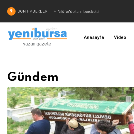
SON HABERLER
Nilüfer'de tahıl berekettir
Şadi Özdemir'den çözüm
İşinizi geliştirin
Anasayfa
Video
yazan gazete
Gündem