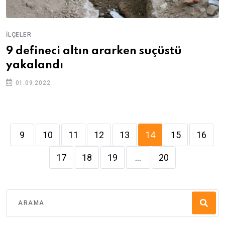
İLÇELER
9 defineci altın ararken suçüstü
yakalandı
01.09.2022
9
10
11
12
13
14
15
16
17
18
19
...
20