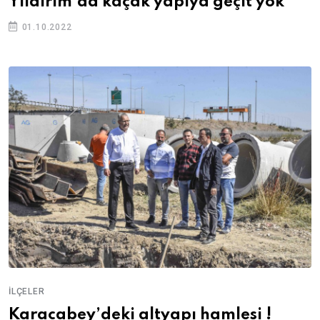
Yıldırım'da kaçak yapıya geçit yok
01.10.2022
İLÇELER
Karacabey’deki altyapı hamlesi !