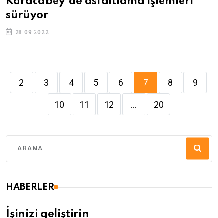
Karacabey’de asfaltlama işlemleri
sürüyor
28.09.2022
2
3
4
5
6
7
8
9
10
11
12
...
20
HABERLER
İşinizi geliştirin