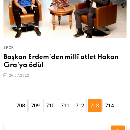
SPOR
Başkan Erdem’den millî atlet Hakan
Cira’ya ödül
26.07.2022
708
709
710
711
712
713
714