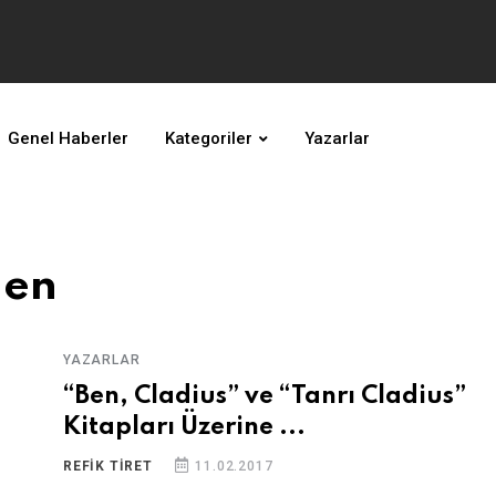
Genel Haberler
Kategoriler
Yazarlar
den
YAZARLAR
“Ben, Cladius” ve “Tanrı Cladius”
Kitapları Üzerine ...
REFIK TİRET
11.02.2017