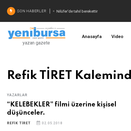
SON HABERLER
Nilüfer'de tahıl berekettir
Şadi Özdemir'den çözüm
İşinizi geliştirin
Anasayfa
Video
yazan gazete
Refik TİRET Kalemin
YAZARLAR
“KELEBEKLER” filmi üzerine kişisel
düşünceler.
REFIK TİRET
02.05.2018