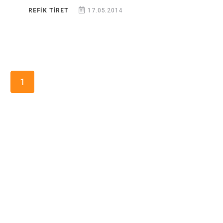
REFIK TİRET
17.05.2014
1