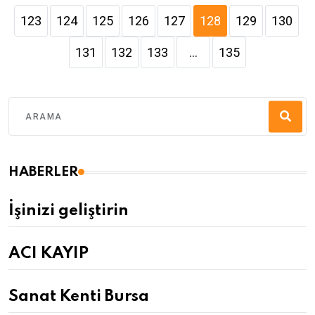
123
124
125
126
127
128
129
130
131
132
133
...
135
HABERLER
İşinizi geliştirin
ACI KAYIP
Sanat Kenti Bursa