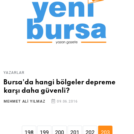
YAZARLAR
Bursa’da hangi bölgeler depreme
karşı daha güvenli?
MEHMET ALI YILMAZ
09.06.2016
198
199
200
201
202
203