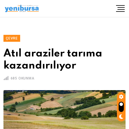
ÇEVRE
Atıl araziler tarıma
kazandırılıyor
685 OKUNMA