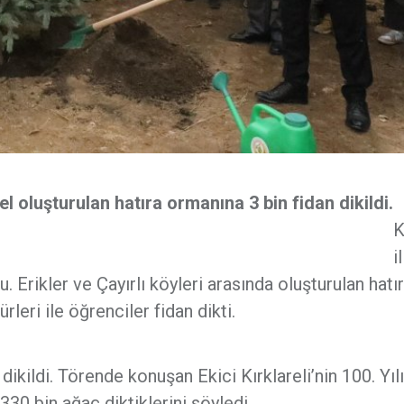
zel oluşturulan hatıra ormanına 3 bin fidan dikildi.
K
il
. Erikler ve Çayırlı köyleri arasında oluşturulan hatı
leri ile öğrenciler fidan dikti.
dikildi. Törende konuşan Ekici Kırklareli’nin 100. Yıl
330 bin ağaç diktiklerini söyledi.