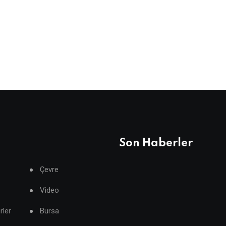
Son Haberler
Çevre
Video
rler
Bursa