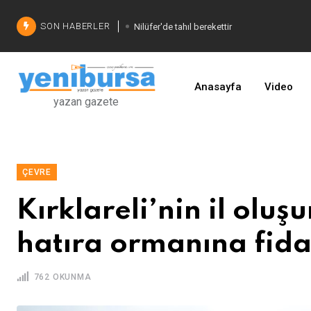
SON HABERLER
Nilüfer'de tahıl berekettir
Şadi Özdemir'den çözüm
İşinizi geliştirin
Anasayfa
Video
yazan gazete
ÇEVRE
Kırklareli’nin il oluş
hatıra ormanına fida
762 OKUNMA