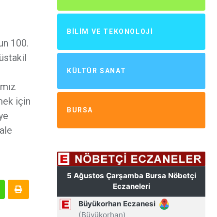
BILIM VE TEKONOLOJI
nun 100.
üstakil
KÜLTÜR SANAT
’mız
mek için
BURSA
ye
ale