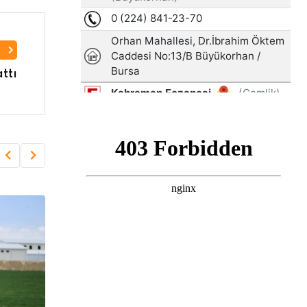
I
ttı