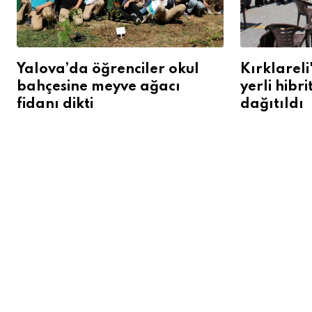
Yalova’da öğrenciler okul
Kırklareli
bahçesine meyve ağacı
yerli hibr
fidanı dikti
dağıtıldı