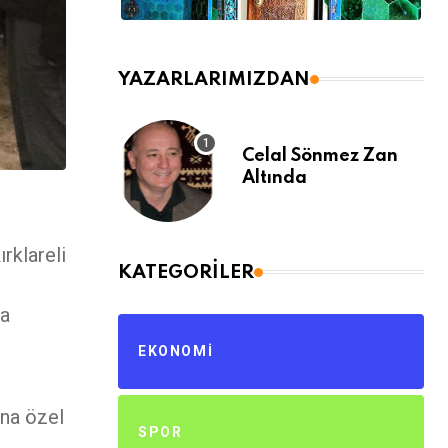
YAZARLARIMIZDAN
Celal Sönmez Zan
Altında
ırklareli
KATEGORILER
ra
EKONOMI
ına özel
SPOR