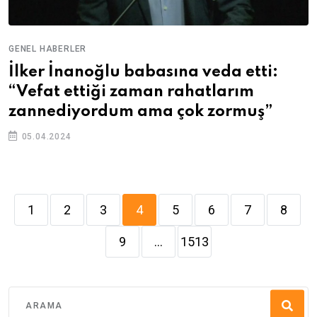
GENEL HABERLER
İlker İnanoğlu babasına veda etti:
“Vefat ettiği zaman rahatlarım
zannediyordum ama çok zormuş”
05.04.2024
1
2
3
4
5
6
7
8
9
...
1513