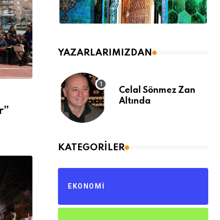
YAZARLARIMIZDAN
Celal Sönmez Zan
Altında
r”
KATEGORILER
EKONOMI