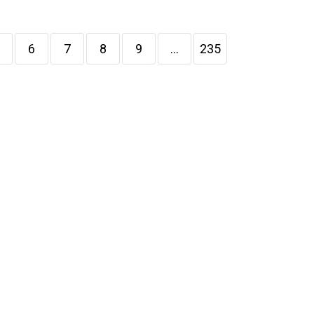
6
7
8
9
...
235