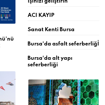
İşinizi geliştirin
ACI KAYIP
Sanat Kenti Bursa
nü’nü
Bursa'da asfalt seferberliğİ
k
Bursa'da alt yapı
seferberliği