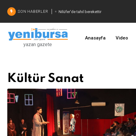
SON HABERLER
Nilüfer'de tahıl berekettir
Şadi Özdemir'den çözüm
İşinizi geliştirin
Anasayfa
Video
yazan gazete
Kültür Sanat