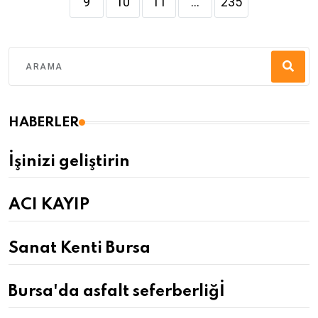
9
10
11
...
235
HABERLER
İşinizi geliştirin
ACI KAYIP
Sanat Kenti Bursa
Bursa'da asfalt seferberliğİ