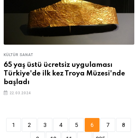
KÜLTÜR SANAT
65 yaş üstü ücretsiz uygulaması
Türkiye'de ilk kez Troya Müzesi'nde
başladı
22.03.2024
1
2
3
4
5
6
7
8