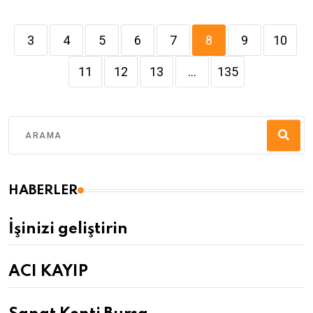
3
4
5
6
7
8
9
10
11
12
13
...
135
HABERLER
İşinizi geliştirin
ACI KAYIP