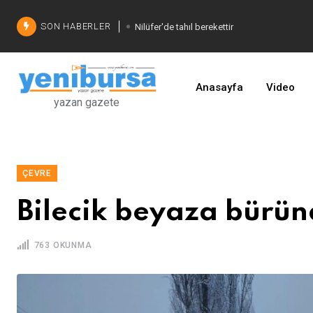
SON HABERLER
Nilüfer'de tahıl berekettir
Şadi Özdemir'den çözüm
İşinizi geliştirin
Anasayfa
Video
yazan gazete
ÇEVRE
Bilecik beyaza bürü
763 OKUNMA