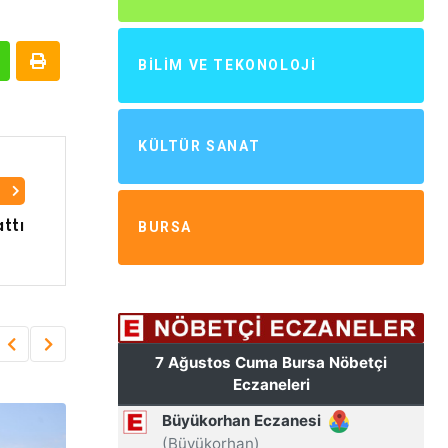
BILIM VE TEKONOLOJI
KÜLTÜR SANAT
I
ttı
BURSA