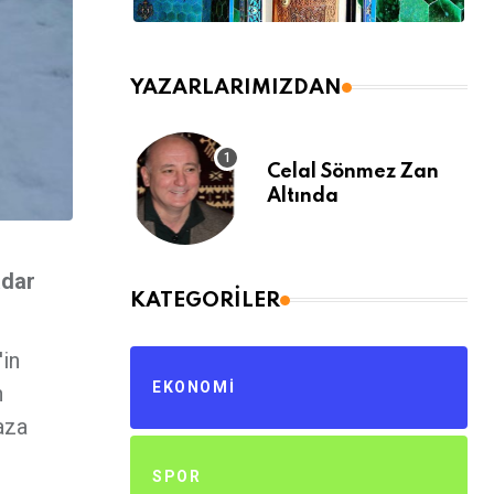
YAZARLARIMIZDAN
Celal Sönmez Zan
Altında
adar
KATEGORILER
'in
EKONOMI
n
aza
SPOR