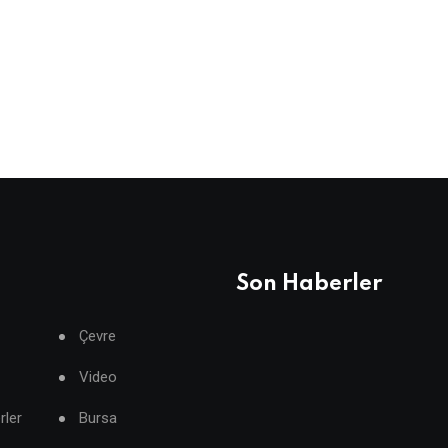
Son Haberler
Çevre
Video
rler
Bursa