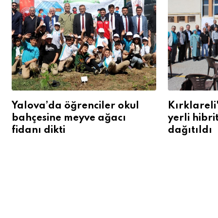
Yalova’da öğrenciler okul
Kırklareli
bahçesine meyve ağacı
yerli hibr
fidanı dikti
dağıtıldı