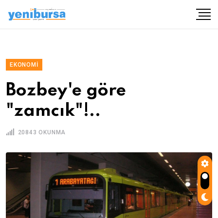
EKONOMI
Bozbey'e göre
"zamcık"!..
20843 OKUNMA