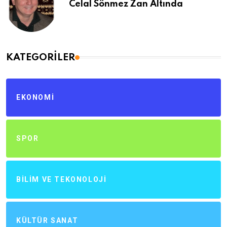
Celal Sönmez Zan Altında
KATEGORILER
EKONOMI
SPOR
BILIM VE TEKONOLOJI
KÜLTÜR SANAT