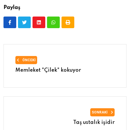
Paylaş
ÖNCEKI
Memleket "Çilek" kokuyor
SONRAKI
Taş ustalık işidir