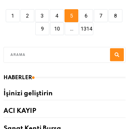
1
2
3
4
5
6
7
8
9
10
...
1314
HABERLER
İşinizi geliştirin
ACI KAYIP
Sanat Kenti Bursa