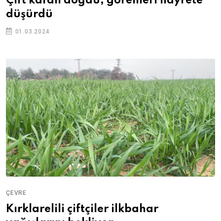
Çift kafalı doğdu, görenleri hayrete
düşürdü
01.03.2024
ÇEVRE
Kırklarelili çiftçiler ilkbahar