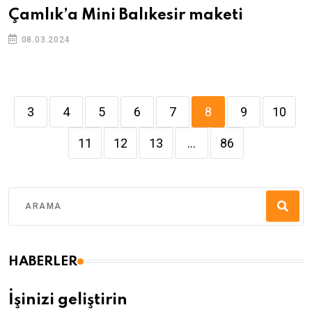
Çamlık’a Mini Balıkesir maketi
08.03.2024
3
4
5
6
7
8
9
10
11
12
13
...
86
HABERLER
İşinizi geliştirin