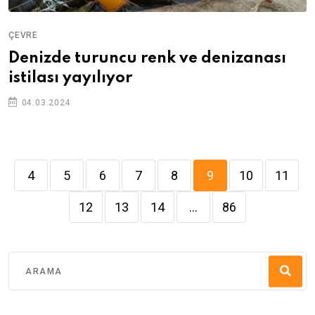
ÇEVRE
Denizde turuncu renk ve denizanası
istilası yayılıyor
04.03.2024
4
5
6
7
8
9
10
11
12
13
14
...
86