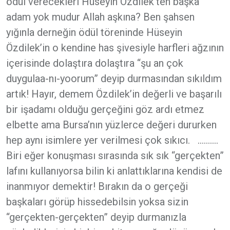
ödül verecekleri Hüseyin Özdilek’ten başka
adam yok mudur Allah aşkına? Ben şahsen
yığınla derneğin ödül töreninde Hüseyin
Özdilek’in o kendine has şivesiyle harfleri ağzının
içerisinde dolaştıra dolaştıra “şu an çok
duygulaa-nı-yoorum” deyip durmasından sıkıldım
artık! Hayır, demem Özdilek’in değerli ve başarılı
bir işadamı olduğu gerçeğini göz ardı etmez
elbette ama Bursa’nın yüzlerce değeri dururken
hep aynı isimlere yer verilmesi çok sıkıcı. ……….
Biri eğer konuşması sırasında sık sık “gerçekten”
lafını kullanıyorsa bilin ki anlattıklarına kendisi de
inanmıyor demektir! Bırakın da o gerçeği
başkaları görüp hissedebilsin yoksa sizin
“gerçekten-gerçekten” deyip durmanızla