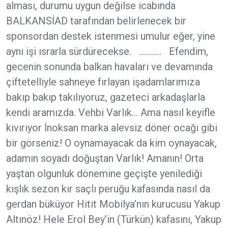
alması, durumu uygun değilse icabında
BALKANSİAD tarafından belirlenecek bir
sponsordan destek istenmesi umulur eğer, yine
aynı işi ısrarla sürdürecekse. ……….. Efendim,
gecenin sonunda balkan havaları ve devamında
çiftetelliyle sahneye fırlayan işadamlarımıza
bakıp bakıp takılıyoruz, gazeteci arkadaşlarla
kendi aramızda. Vehbi Varlık… Ama nasıl keyifle
kıvırıyor İnoksan marka alevsiz döner ocağı gibi
bir görseniz! O oynamayacak da kim oynayacak,
adamın soyadı doğuştan Varlık! Amanın! Orta
yaştan olgunluk dönemine geçişte yenilediği
kışlık sezon kır saçlı peruğu kafasında nasıl da
gerdan büküyor Hitit Mobilya’nın kurucusu Yakup
Altınöz! Hele Erol Bey’in (Türkün) kafasını, Yakup