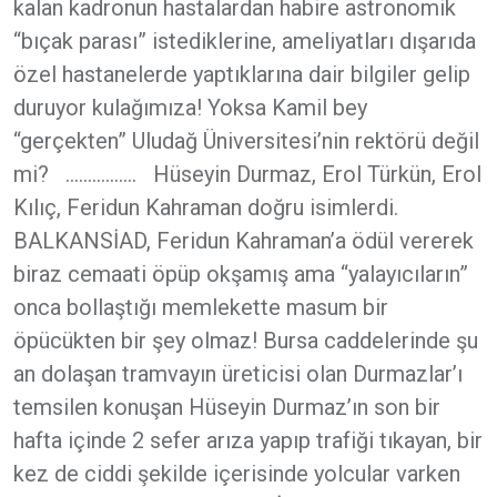
kalan kadronun hastalardan habire astronomik
“bıçak parası” istediklerine, ameliyatları dışarıda
özel hastanelerde yaptıklarına dair bilgiler gelip
duruyor kulağımıza! Yoksa Kamil bey
“gerçekten” Uludağ Üniversitesi’nin rektörü değil
mi? ……………. Hüseyin Durmaz, Erol Türkün, Erol
Kılıç, Feridun Kahraman doğru isimlerdi.
BALKANSİAD, Feridun Kahraman’a ödül vererek
biraz cemaati öpüp okşamış ama “yalayıcıların”
onca bollaştığı memlekette masum bir
öpücükten bir şey olmaz! Bursa caddelerinde şu
an dolaşan tramvayın üreticisi olan Durmazlar’ı
temsilen konuşan Hüseyin Durmaz’ın son bir
hafta içinde 2 sefer arıza yapıp trafiği tıkayan, bir
kez de ciddi şekilde içerisinde yolcular varken