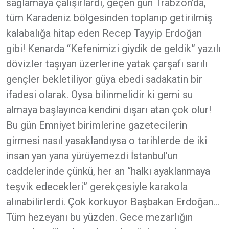
sağlamaya çalışırlardı, geçen gün Trabzon’da,
tüm Karadeniz bölgesinden toplanıp getirilmiş
kalabalığa hitap eden Recep Tayyip Erdoğan
gibi! Kenarda “Kefenimizi giydik de geldik” yazılı
dövizler taşıyan üzerlerine yatak çarşafı sarılı
gençler bekletiliyor güya ebedi sadakatin bir
ifadesi olarak. Oysa bilinmelidir ki gemi su
almaya başlayınca kendini dışarı atan çok olur!
Bu gün Emniyet birimlerine gazetecilerin
girmesi nasıl yasaklandıysa o tarihlerde de iki
insan yan yana yürüyemezdi İstanbul’un
caddelerinde çünkü, her an “halkı ayaklanmaya
teşvik edecekleri” gerekçesiyle karakola
alınabilirlerdi. Çok korkuyor Başbakan Erdoğan…
Tüm hezeyanı bu yüzden. Gece mezarlığın