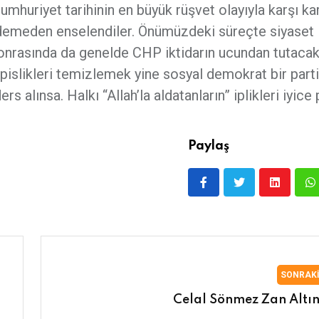
mhuriyet tarihinin en büyük rüşvet olayıyla karşı kar
demeden enselendiler. Önümüzdeki süreçte siyaset 
onrasında da genelde CHP iktidarın ucundan tutacak 
pislikleri temizlemek yine sosyal demokrat bir part
 alınsa. Halkı “Allah’la aldatanların” iplikleri iyice
Paylaş
SONRAK
Celal Sönmez Zan Altı