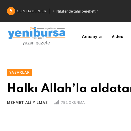
SON HABERLER
Nilüfer'de tahıl berekettir
Şadi Özdemir'den çözüm
İşinizi geliştirin
Anasayfa
Video
yazan gazete
YAZARLAR
Halkı Allah’la aldata
MEHMET ALI YILMAZ
752 OKUNMA