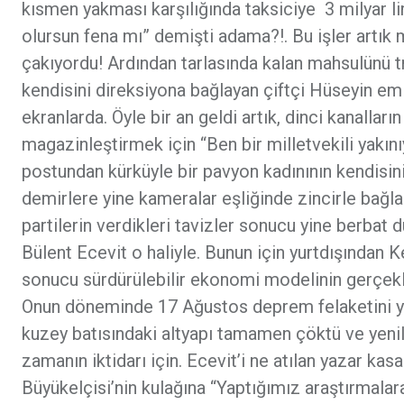
kısmen yakması karşılığında taksiciye 3 milyar li
olursun fena mı” demişti adama?!. Bu işler artık
çakıyordu! Ardından tarlasında kalan mahsulünü t
kendisini direksiyona bağlayan çiftçi Hüseyin emi
ekranlarda. Öyle bir an geldi artık, dinci kanalların
magazinleştirmek için “Ben bir milletvekili yakı
postundan kürküyle bir pavyon kadınının kendisi
demirlere yine kameralar eşliğinde zincirle bağla
partilerin verdikleri tavizler sonucu yine berbat
Bülent Ecevit o haliyle. Bunun için yurtdışından 
sonucu sürdürülebilir ekonomi modelinin gerçekleş
Onun döneminde 17 Ağustos deprem felaketini yaş
kuzey batısındaki altyapı tamamen çöktü ve yeni
zamanın iktidarı için. Ecevit’i ne atılan yazar ka
Büyükelçisi’nin kulağına “Yaptığımız araştırmalar