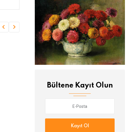
Vidanjörü kim yolladı?
Dok
Bültene Kayıt Olun
Kayıt Ol