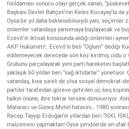
fısıldaması sonucu olayı gerçek sanan, “püskev
Başkanı Devlet Bahçeli’nin Keles Kocayay’la da ya
Oysa bir yıl daha beklenebilseydi yani, seçimler
önlemler vatandaşa yansımaya başlayacak ve büyük
Ecevit’in iktisat konusunda aldığı önlemleri ayne
AKP Hükümeti!.. Ecevit’in beli “Oğlum” dediği Kü
edilemeyecek derecede son kez kırılmış oldu o v
Grubunu parçalayarak yeni parti hareketini başlatt
yaklaşık 60 yıldan beri “sağ iktidarlar” yönetiyor
vatandaş, kısa süreli de olsa sosyal demokrat-demo
partiler tarafından göreve getirilen üç-beş kişinin
halkın önüne, ibre tekrar tersine dönüveriyor. Al
Mataracı ve Güneş Motel hatasını… 1980 sonrasınd
Recep Tayyip Erdoğan’ın yıllardan beri “İSKİ, İSKİ,
malzemesi yapmaktan! Oysa şimdilerde en ufak bir