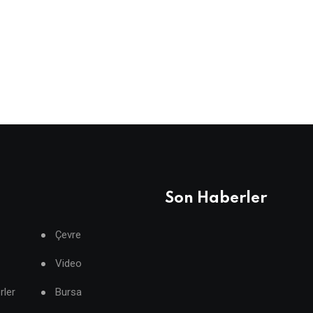
Son Haberler
Çevre
Video
rler
Bursa