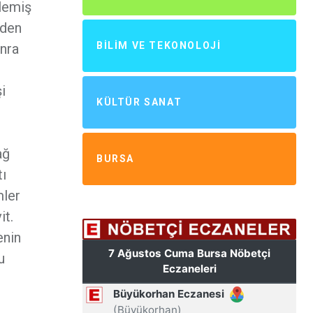
ilemiş
iden
BILIM VE TEKONOLOJI
onra
şi
KÜLTÜR SANAT
n
ağ
BURSA
tı
mler
it.
enin
u