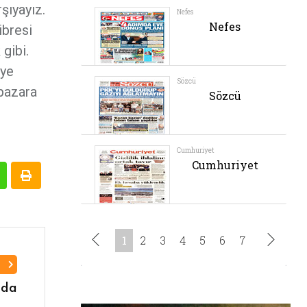
şıyayız.
ibresi
gibi.
iye
 pazara
I
nda