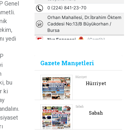
HP Genel
metli.
mik
ekim,
nı yedi
SP
yi
n
ki, bu
r ki
ay
ndalını.
 siyaset
rı