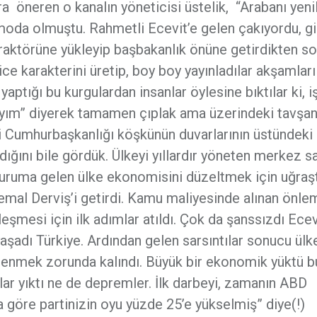
ra öneren o kanalın yöneticisi üstelik, “Arabanı yen
 moda olmuştu. Rahmetli Ecevit’e gelen çakıyordu, g
raktörüne yükleyip başbakanlık önüne getirdikten s
ce karakterini üretip, boy boy yayınladılar akşamları
 yaptığı bu kurgulardan insanlar öylesine bıktılar ki, i
nıyım” diyerek tamamen çıplak ama üzerindeki tavşa
ni Cumhurbaşkanlığı köşkünün duvarlarının üstündeki
dığını bile gördük. Ülkeyi yıllardır yöneten merkez s
 duruma gelen ülke ekonomisini düzeltmek için uğraş
Kemal Derviş’i getirdi. Kamu maliyesinde alınan önle
mesi için ilk adımlar atıldı. Çok da şanssızdı Ecev
adı Türkiye. Ardından gelen sarsıntılar sonucu ülk
lenmek zorunda kalındı. Büyük bir ekonomik yüktü b
salar yıktı ne de depremler. İlk darbeyi, zamanın ABD
a göre partinizin oyu yüzde 25’e yükselmiş” diye(!)