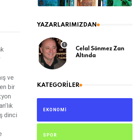
YAZARLARIMIZDAN
ak
Celal Sönmez Zan
Altında
r
mış ve
KATEGORILER
en bir
izyon
n’lık
EKONOMI
ş dinci
e
SPOR