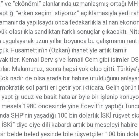
et” ve “ekönömi” alanlarında uzmanlaşmış ortağı M
ptığı “erken seçim istiyoruz” açıklamasıyla yedi rah
 zamanında yapılsaydı onca fedakarlıkla alınan ekono
 olasılıkla sandıktan farklı sonuçlar çıkacaktı. Nit
n uygulayarak uzun yıllar boyunca bu çalışmanın rantı
çük Hüsamettin’in (Özkan) ihanetiyle artık tamir
akitler. Kemal Derviş ve İsmail Cem gibi isimler D
ılar. Malumunuz, sonra hepsi yok olup gitti. Türkiye’
. Çok nadir de olsa arada bir habire ütüldüğünü anlaya
kratik sol partileri getiriyor iktidara. Gelin görün 
 yaptığı ucuz ve basit hatalar öyle bir işlenip konuyo
ın mesela 1980 öncesinde yine Ecevit’in yaptığı Tunc
a SHP’nin yaşadığı 100 bin dolarlık İSKİ rüşvet ska
 İSKİ” diye diye dili kabardı artık bu meseleyi habire
 belde belediyesinde bile rüşvetçiler 100 bin dola