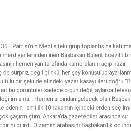
.35… Partisi’nin Meclis’teki grup toplantısına katılm
ın merdivenlerinden inen Başbakan Bülent Ecevit’i bi
asının hemen yan tarafında kameralarını açıp hazır
ç de sürpriz değil çünkü, her şey konuşulup ayarlan
ltülü bir şekilde elindeki yazar kasayı ileri doğru “B
ait bu görüntüler sadece o gün değil, aylarca telev
n değilim ama… Hemen ardından gelecek olan Başbaka
e edenin, ismi ilk 10 rakamın içindekilerden seçilmi
çok şaşırmıştım. Ankara’da gazeteciler arasında sır
birini bilirdi. O zaman arabasını Başbakan’lık önünd