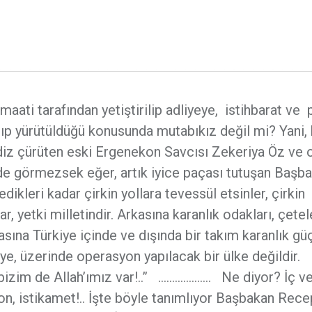
ti tarafından yetiştirilip adliyeye, istihbarat ve 
nıp yürütüldüğü konusunda mutabıkız değil mi? Yani,
 diz çürüten eski Ergenekon Savcısı Zekeriya Öz ve 
 de görmezsek eğer, artık iyice paçası tutuşan Başba
ikleri kadar çirkin yollara tevessül etsinler, çirkin
rar, yetki milletindir. Arkasına karanlık odakları, çetel
sına Türkiye içinde ve dışında bir takım karanlık güç
iye, üzerinde operasyon yapılacak bir ülke değildir.
a, bizim de Allah’ımız var!..” ………………. Ne diyor? İç ve
syon, istikamet!.. İşte böyle tanımlıyor Başbakan Rece