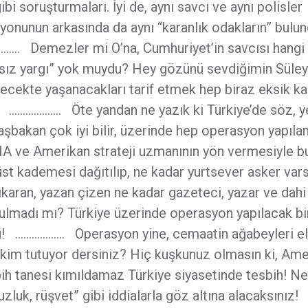
 soruşturmaları. İyi de, aynı savcı ve aynı polisler
onunun arkasında da aynı “karanlık odakların” bulu
…. Demezler mi O’na, Cumhuriyet’in savcısı hangi 
ımsız yargı” yok muydu? Hey gözünü sevdiğimin Sül
lecekte yaşanacakları tarif etmek hep biraz eksik kal
” ………………. Öte yandan ne yazık ki Türkiye’de söz, ye
aşbakan çok iyi bilir, üzerinde hep operasyon yapılan
CIA ve Amerikan strateji uzmanının yön vermesiyle b
 üst kademesi dağıtılıp, ne kadar yurtsever asker vars
ıkaran, yazan çizen ne kadar gazeteci, yazar ve dahi
kulmadı mı? Türkiye üzerinde operasyon yapılacak bi
nu! ……………… Operasyon yine, cemaatin ağabeyleri el
i kim tutuyor dersiniz? Hiç kuşkunuz olmasın ki, Amer
ih tanesi kımıldamaz Türkiye siyasetinde tesbih! Ne
zluk, rüşvet” gibi iddialarla göz altına alacaksınız!