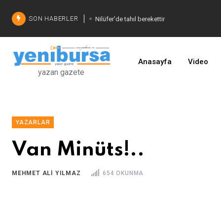
SON HABERLER
Nilüfer'de tahıl berekettir
Şadi Özdemir'den çözüm
İşinizi geliştirin
Anasayfa
Video
yazan gazete
YAZARLAR
Van Minüts!..
MEHMET ALI YILMAZ
654 OKUNMA