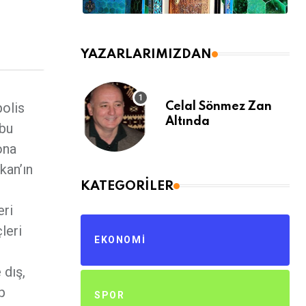
YAZARLARIMIZDAN
polis
Celal Sönmez Zan
Altında
 bu
ona
kan’ın
KATEGORILER
eri
leri
EKONOMI
 dış,
p
SPOR