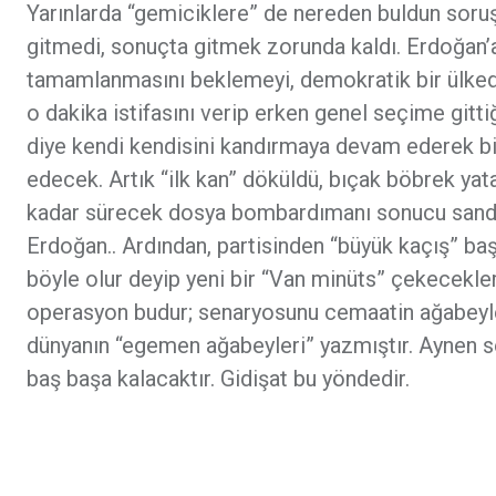
Yarınlarda “gemiciklere” de nereden buldun soruşt
gitmedi, sonuçta gitmek zorunda kaldı. Erdoğan’a
tamamlanmasını beklemeyi, demokratik bir ülkede
o dakika istifasını verip erken genel seçime gitt
diye kendi kendisini kandırmaya devam ederek bi
edecek. Artık “ilk kan” döküldü, bıçak böbrek ya
kadar sürecek dosya bombardımanı sonucu sandık
Erdoğan.. Ardından, partisinden “büyük kaçış” ba
böyle olur deyip yeni bir “Van minüts” çekecekle
operasyon budur; senaryosunu cemaatin ağabeyleri
dünyanın “egemen ağabeyleri” yazmıştır. Aynen sö
baş başa kalacaktır. Gidişat bu yöndedir.