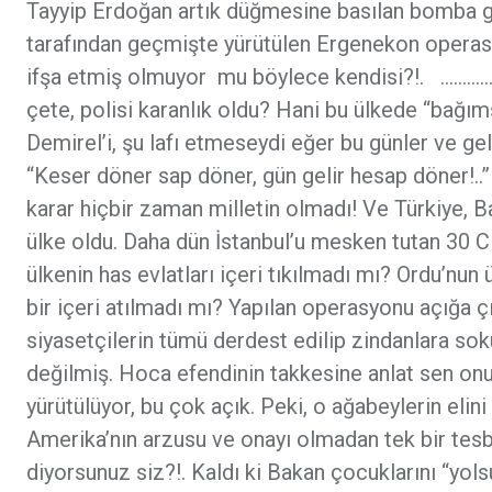
Tayyip Erdoğan artık düğmesine basılan bomba gibi
tarafından geçmişte yürütülen Ergenekon operasy
ifşa etmiş olmuyor mu böylece kendisi?!. ……………
çete, polisi karanlık oldu? Hani bu ülkede “bağ
Demirel’i, şu lafı etmeseydi eğer bu günler ve ge
“Keser döner sap döner, gün gelir hesap döner!..
karar hiçbir zaman milletin olmadı! Ve Türkiye, B
ülke oldu. Daha dün İstanbul’u mesken tutan 30 
ülkenin has evlatları içeri tıkılmadı mı? Ordu’nun
bir içeri atılmadı mı? Yapılan operasyonu açığa ç
siyasetçilerin tümü derdest edilip zindanlara so
değilmiş. Hoca efendinin takkesine anlat sen o
yürütülüyor, bu çok açık. Peki, o ağabeylerin elin
Amerika’nın arzusu ve onayı olmadan tek bir tesb
diyorsunuz siz?!. Kaldı ki Bakan çocuklarını “yolsu