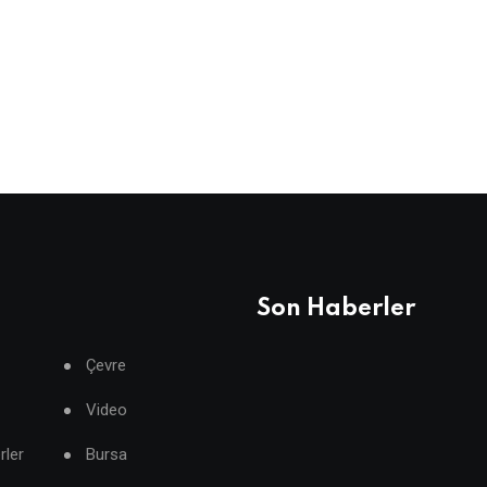
Son Haberler
Çevre
Video
rler
Bursa