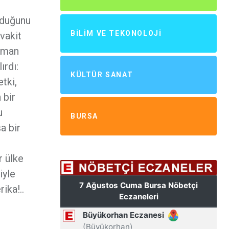
nduğunu
BILIM VE TEKONOLOJI
vakit
eyman
ırdı:
KÜLTÜR SANAT
tki,
 bir
u
BURSA
a bir
r ülke
iyle
ika!..