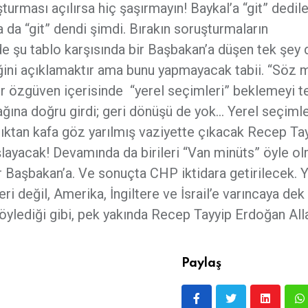
urması açılırsa hiç şaşırmayın! Baykal’a “git” dedile
 da “git” dendi şimdi. Bırakın soruşturmaların
 şu tablo karşısında bir Başbakan’a düşen tek şey d
iğini açıklamaktır ama bunu yapmayacak tabii. “Söz m
r özgüven içerisinde “yerel seçimleri” beklemeyi t
tağına doğru girdi; geri dönüşü de yok… Yerel seçiml
tan kafa göz yarılmış vaziyette çıkacak Recep Ta
şlayacak! Devamında da birileri “Van minüts” öyle o
r Başbakan’a. Ve sonuçta CHP iktidara getirilecek. Y
 değil, Amerika, İngiltere ve İsrail’e varıncaya dek
ylediği gibi, pek yakında Recep Tayyip Erdoğan Alla
Paylaş