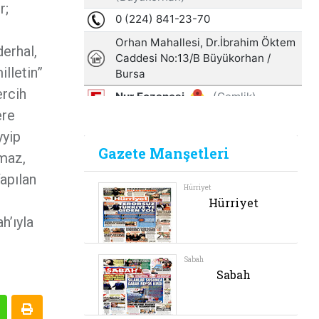
r;
erhal,
illetin”
ercih
ere
yyip
lmaz,
apılan
h’ıyla