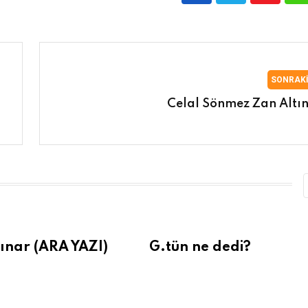
SONRAK
Celal Sönmez Zan Altı
ınar (ARA YAZI)
G.tün ne dedi?