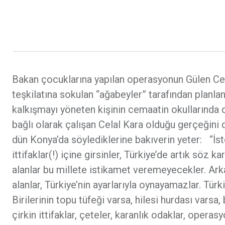
Bakan çocuklarına yapılan operasyonun Gülen Cemaa
teşkilatına sokulan “ağabeyler” tarafından planla
kalkışmayı yöneten kişinin cemaatin okullarında
bağlı olarak çalışan Celal Kara olduğu gerçeğini
dün Konya’da söylediklerine bakıverin yeter: “İsted
ittifaklar(!) içine girsinler, Türkiye’de artık söz ka
alanlar bu millete istikamet veremeyecekler. Arka
alanlar, Türkiye’nin ayarlarıyla oynayamazlar. Türk
Birilerinin topu tüfeği varsa, hilesi hurdası vars
çirkin ittifaklar, çeteler, karanlık odaklar, opera