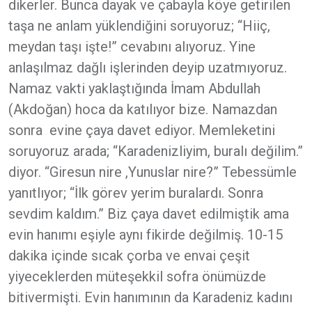
dikerler. Bunca dayak ve çabayla köye getirilen
taşa ne anlam yüklendiğini soruyoruz; “Hiiç,
meydan taşı işte!” cevabını alıyoruz. Yine
anlaşılmaz dağlı işlerinden deyip uzatmıyoruz.
Namaz vakti yaklaştığında İmam Abdullah
(Akdoğan) hoca da katılıyor bize. Namazdan
sonra evine çaya davet ediyor. Memleketini
soruyoruz arada; “Karadenizliyim, buralı değilim.”
diyor. “Giresun nire ,Yunuslar nire?” Tebessümle
yanıtlıyor; “İlk görev yerim buralardı. Sonra
sevdim kaldım.” Biz çaya davet edilmiştik ama
evin hanımı eşiyle aynı fikirde değilmiş. 10-15
dakika içinde sıcak çorba ve envai çeşit
yiyeceklerden müteşekkil sofra önümüzde
bitivermişti. Evin hanımının da Karadeniz kadını